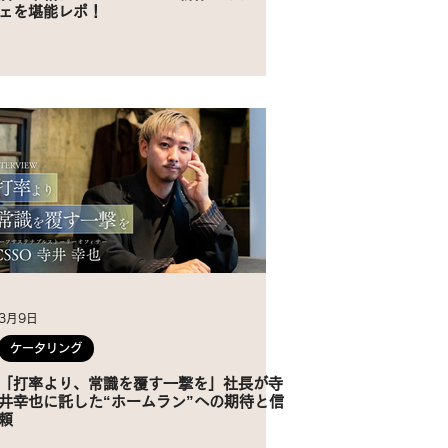
ェを堪能レポ！
3月9日
ケータリング
「打率より、常識を覆す一撃を」社長が寺
井幸也に託した“ホームラン”への期待と信
頼