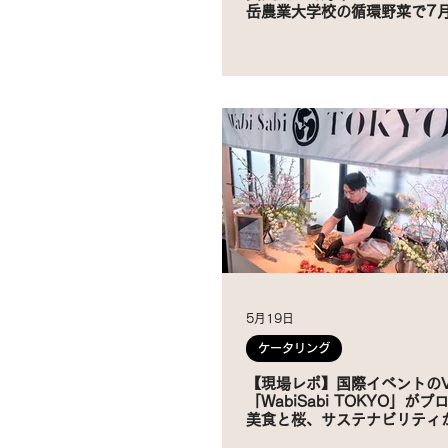
岳農業大学校の循環野菜で7
供を開始
5月19日
ケータリング
【現場レポ】国際イベントのV
「WabiSabi TOKYO」が
美食と桜、サステナビリティ
グジュアリー体験