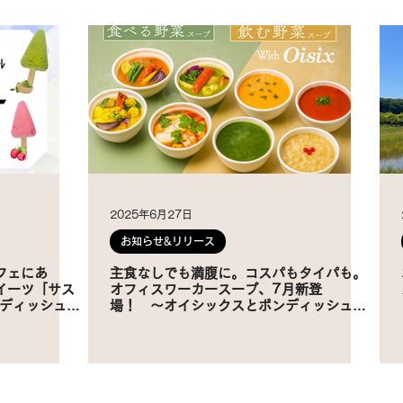
2025年6月27日
お知らせ&リリース
フェにあ
主食なしでも満腹に。コスパもタイパも。
イーツ「サス
オフィスワーカースープ、7月新登
ンディッシュ運
場！ 〜オイシックスとボンディッシュの
初の共同開発〜