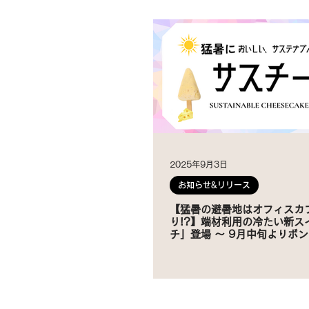
2025年9月3日
お知らせ&リリース
【猛暑の避暑地はオフィスカ
り!?】端材利用の冷たい新ス
チ」登場 ～ 9月中旬よりボ
営カフェにて提供開始 ～