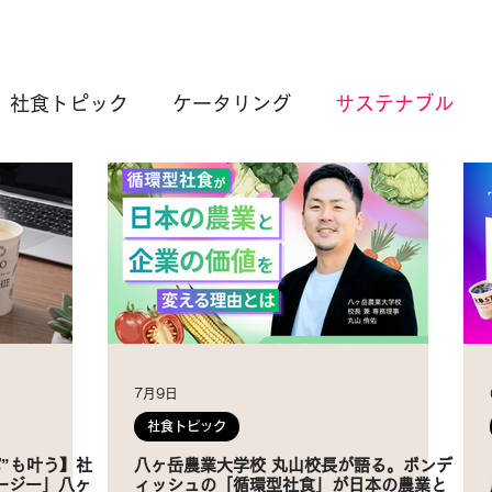
社食トピック
ケータリング
サステナブル
7月9日
社食トピック
”も叶う】社
八ヶ岳農業大学校 丸山校長が語る。ボンデ
ージー」八ヶ
ィッシュの「循環型社食」が日本の農業と