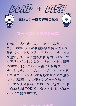
BOND
DISH
＋
おいしい一皿で絆をつなぐ
フードコントラクト事業
官公庁・大企業・スポーツチームをはじ
め、1000社以上の依頼実績を誇る法人企
業向けケータリング・デリバリーサービス
を運営。近年は大規模な国際的イベントで
も運営を任されるなど、リピート率は驚異
の98％。問い合わせ直後から担当プラン
ナーがつき、テーブルコーディネートや料
理を全てオリジナルで対応できるのも強み
です。2025年にはVP向け／日本伝統パフ
ォーマンス×食演出をおこなう新プランド
「WabiSabi TOKYO」も立ち上げ、グロー
バルにも挑戦中です。