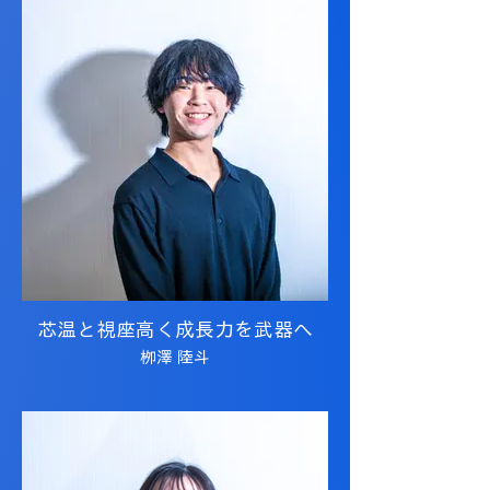
芯温と視座高く成長力を武器へ
栁澤 陸斗