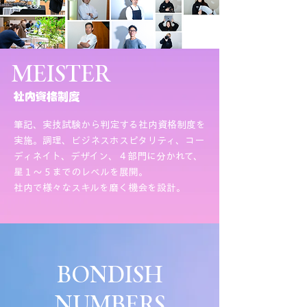
MEISTER
​社内資格制度
筆記、実技試験から判定する社内資格制度を
実施。調理、ビジネスホスピタリティ、コー
ディネイト、デザイン、４部門に分かれて、
星１〜５までのレベルを展開。
​社内で様々なスキルを磨く機会を設計。
BONDISH
NUMBERS