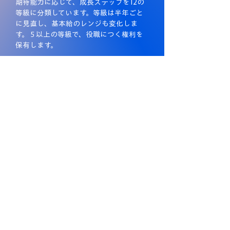
期待能力に応じて、成長ステップを12の
等級に分類しています。等級は半年ごと
に見直し、基本給のレンジも変化しま
す。５以上の等級で、役職につく権利を
保有します。
MVP制度
半期に1回、全店舗の中からMVPを表彰し
ています。
360°評価
行動規範の体現や成長度合いは、他メン
バーからのフィードバックも受けて評価
します。
新卒入社の場合は、ジョブローテーションを
経験してからキャリア選択ができます