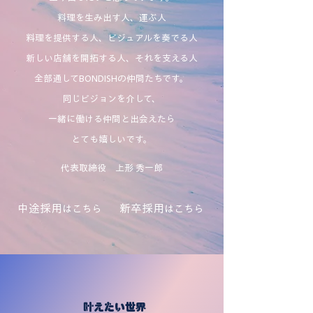
料理を生み出す人、運ぶ人
料理を提供する人、ビジュアルを奏でる人
新しい店舗を開拓する人、それを支える​人
全部通してBONDISHの仲間たちです。
​同じビジョンを介して、
一緒に働ける仲間と出会えたら
とても嬉しいです。
​代表取締役 上形 秀一郎
中途採用
新卒採用
はこちら
はこちら
​叶えたい世界