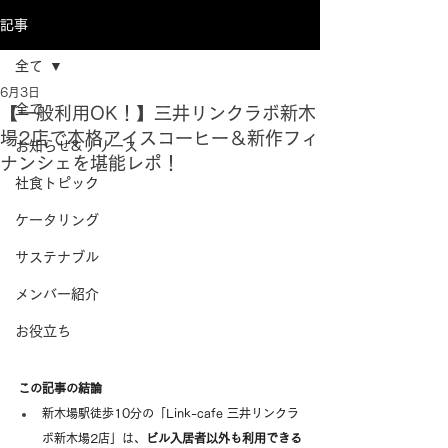
記事
全て
6月3日
全て
【一般利用OK！】三井リンクラボ新木
場2店で本格アイスコーヒー＆新作フィ
お知らせ&リリース
ナンシェを堪能レポ！
社食トピック
ケータリング
サステナブル
メンバー紹介
お役立ち
この記事の結論
新木場駅徒歩10分の「Link-cafe 三井リンクラ
ボ新木場2店」は、
ビル入居者以外も利用できる