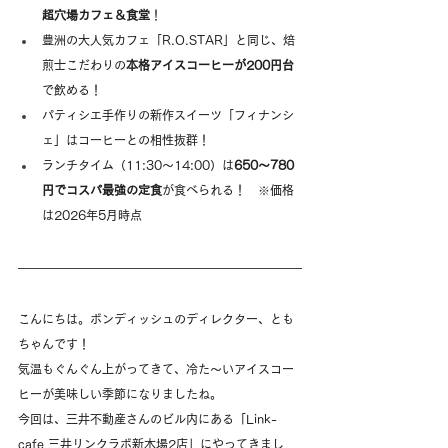
超穴場カフェ＆食堂
！
豊洲の大人気カフェ「R.O.STAR」と同じ、焙
煎士こだわりの
本格アイスコーヒーが200円台
で飲める！
パティシエ手作りの新作スイーツ「フィナンシ
ェ」はコーヒーとの相性抜群！
ランチタイム（11:30〜14:00）は
650〜780
円でコスパ最強の定食
が食べられる！　※価格
は2026年5月時点
こんにちは。ボンディッシュのディレクター、とも
ちゃんです！
気温もぐんぐん上がってきて、冷た〜いアイスコー
ヒーが美味しい季節になりましたね。
今回は、三井不動産さんのビル内にある「Link-
cafe 三井リンクラボ新木場2店」にやってきまし