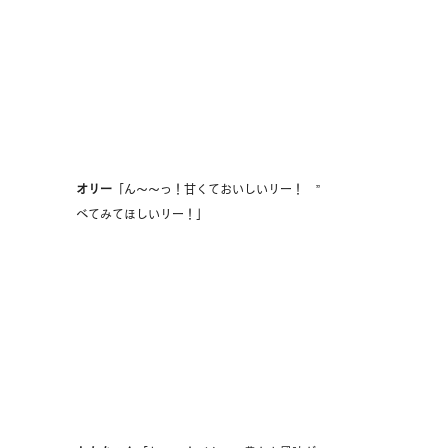
オリー
「ん〜〜っ！甘くておいしいリー！　”この後頑張りたい！”
べてみてほしいリー！」