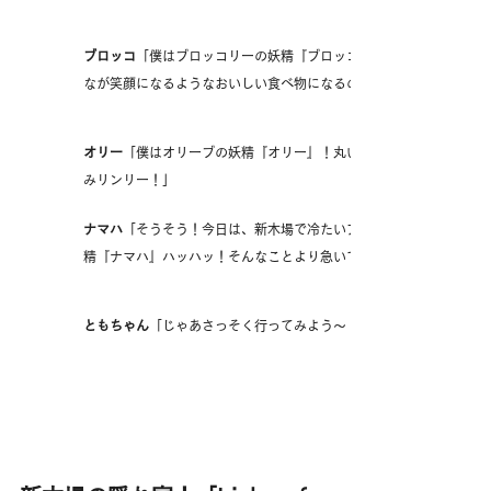
ブロッコ
「僕はブロッコリーの妖精『ブロッコ』。頭がふさふさして
なが笑顔になるようなおいしい食べ物になるのが ”夢” の、食べもの
オリー
「僕はオリーブの妖精『オリー』！丸いお顔がかわいいでしょ
みリンリー！」
ナマハ
「そうそう！今日は、新木場で冷たいアイスコーヒーと一緒に
精『ナマハ』ハッハッ！そんなことより急いで急いで！ハッハッハ～
ともちゃん
「じゃあさっそく行ってみよう～！」