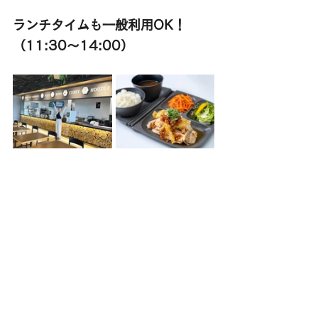
ランチタイムも一般利用OK！
（11:30～14:00）
今回はカフェの紹介でしたが、実は
ランチタイムに
は650～780円で定食・丼・カレー・麺などのメニ
ューが食べられます！　
※価格は2026年5月時点
昨今のランチ代高騰を考えると、この価格でお腹い
っぱい美味しいご飯が食べられるのは本当にありが
たいですよね。新木場周辺で働く方や、お近くに立
ち寄った方は、ぜひランチでも利用してみてくださ
い！