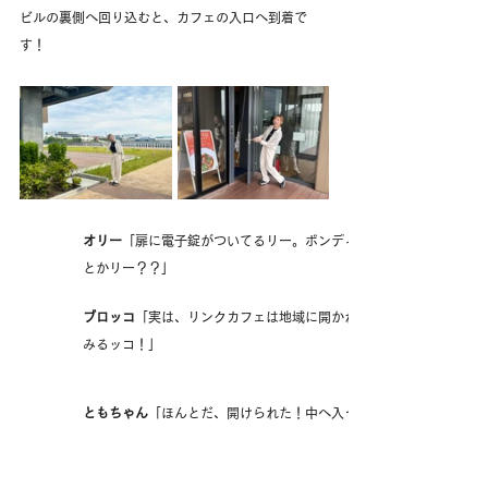
ビルの裏側へ回り込むと、カフェの入口へ到着で
す！
オリー
「扉に電子錠がついてるリー。ボンディッシュが運営する“社
とかリー？？」
ブロッコ
「実は、リンクカフェは地域に開かれた“職域食堂”ッコ！だ
みるッコ！」
ともちゃん
「ほんとだ、開けられた！中へ入ってみよう！」