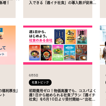
急増！
入できる「週イチ社食」の導入数が従来プ
ランの3倍に！
6月5日
社食トピック
の福利厚生」
初期費用ゼロ！物価高騰でも、コスパよく
ント
週1日から始められる社食プラン「週イチ
社食」を6月10日より受付開始〜“出社し
たくなる日”をつくる食体験へ〜