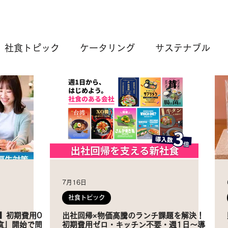
社食トピック
ケータリング
サステナブル
7月16日
社食トピック
へ】初期費用0
出社回帰×物価高騰のランチ課題を解決！
食」開始で問
初期費用ゼロ・キッチン不要・週1日〜導