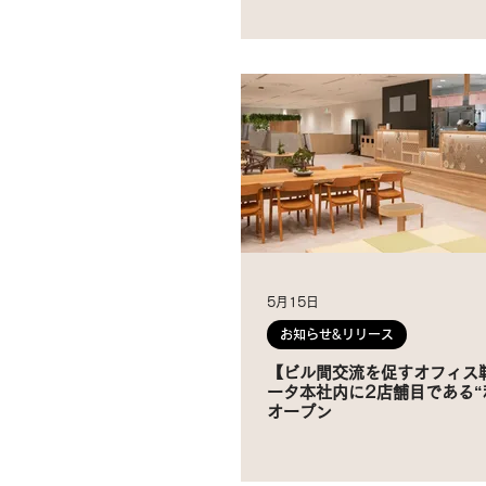
5月15日
お知らせ&リリース
【ビル間交流を促すオフィス戦
ータ本社内に2店舗目である“
オープン