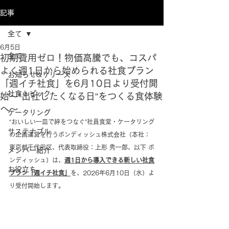
記事
全て
6月5日
全て
初期費用ゼロ！物価高騰でも、コスパ
よく週1日から始められる社食プラン
お知らせ&リリース
「週イチ社食」を6月10日より受付開
社食トピック
始〜“出社したくなる日”をつくる食体験
へ〜
ケータリング
“おいしい一皿で絆をつなぐ”社員食堂・ケータリング
サステナブル
の企画運営を行うボンディッシュ株式会社（本社：
東京都千代田区、代表取締役：上形 秀一郎、以下 ボ
メンバー紹介
ンディッシュ）は、
週1日から導入できる新しい社食
お役立ち
プラン「週イチ社食」
を、2026年6月10日（水）よ
り受付開始します。