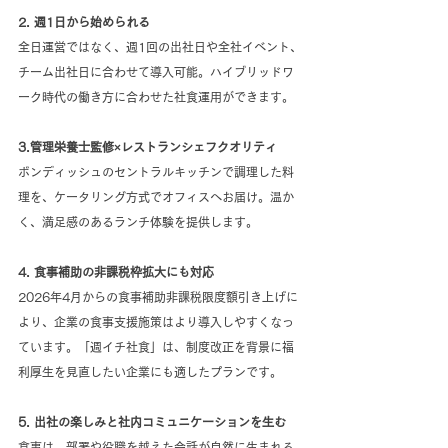
2. 週1日から始められる
全日運営ではなく、週1回の出社日や全社イベント、
チーム出社日に合わせて導入可能。ハイブリッドワ
ーク時代の働き方に合わせた社食運用ができます。
3.管理栄養士監修×レストランシェフクオリティ
ボンディッシュのセントラルキッチンで調理した料
理を、ケータリング方式でオフィスへお届け。温か
く、満足感のあるランチ体験を提供します。
4. 食事補助の非課税枠拡大にも対応
2026年4月からの食事補助非課税限度額引き上げに
より、企業の食事支援施策はより導入しやすくなっ
ています。「週イチ社食」は、制度改正を背景に福
利厚生を見直したい企業にも適したプランです。
5. 出社の楽しみと社内コミュニケーションを生む
食事は、部署や役職を越えた会話が自然に生まれる