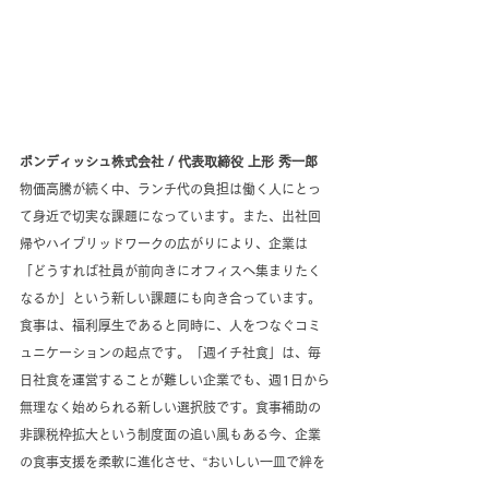
ボンディッシュ株式会社 / 代表取締役 上形 秀一郎
物価高騰が続く中、ランチ代の負担は働く人にとっ
て身近で切実な課題になっています。また、出社回
帰やハイブリッドワークの広がりにより、企業は
「どうすれば社員が前向きにオフィスへ集まりたく
なるか」という新しい課題にも向き合っています。
食事は、福利厚生であると同時に、人をつなぐコミ
ュニケーションの起点です。「週イチ社食」は、毎
日社食を運営することが難しい企業でも、週1日から
無理なく始められる新しい選択肢です。食事補助の
非課税枠拡大という制度面の追い風もある今、企業
の食事支援を柔軟に進化させ、“おいしい一皿で絆を