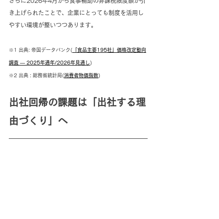
さらに2026年4月から食事補助の非課税限度額が引
き上げられたことで、企業にとっても制度を活用し
やすい環境が整いつつあります。
※1 出典: 帝国データバンク(
「食品主要195社」価格改定動向
調査 ― 2025年通年/2026年見通し
)
※2 出典 : 総務省統計局(
消費者物価指数
)
出社回帰の課題は「出社する理
由づくり」へ