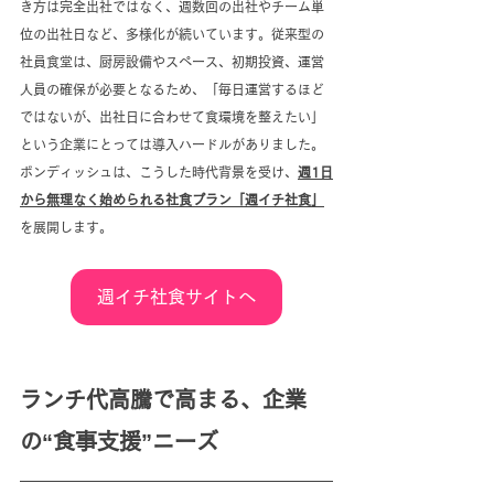
き方は完全出社ではなく、週数回の出社やチーム単
位の出社日など、多様化が続いています。従来型の
社員食堂は、厨房設備やスペース、初期投資、運営
人員の確保が必要となるため、「毎日運営するほど
ではないが、出社日に合わせて食環境を整えたい」
という企業にとっては導入ハードルがありました。
ボンディッシュは、こうした時代背景を受け、
週1日
から無理なく始められる社食プラン「週イチ社食」
を展開します。
週イチ社食サイトへ
ランチ代高騰で高まる、企業
の“食事支援”ニーズ