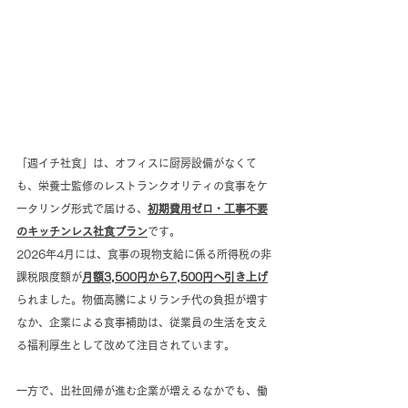
「週イチ社食」は、オフィスに厨房設備がなくて
も、栄養士監修のレストランクオリティの食事をケ
ータリング形式で届ける、
初期費用ゼロ・工事不要
のキッチンレス社食プラン
です。
2026年4月には、食事の現物支給に係る所得税の非
課税限度額が
月額3,500円から7,500円へ引き上げ
られました。物価高騰によりランチ代の負担が増す
なか、企業による食事補助は、従業員の生活を支え
る福利厚生として改めて注目されています。
一方で、出社回帰が進む企業が増えるなかでも、働