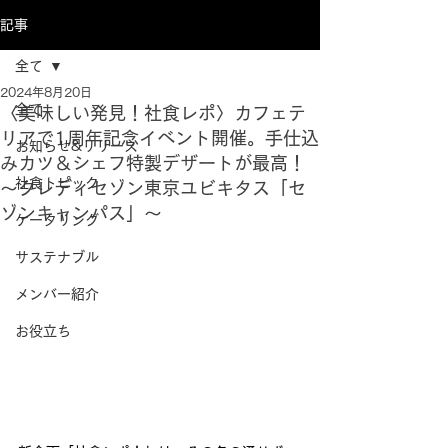
記事
全て
2024年8月20日
全て
〈美味しい発見！社食レポ〉カフェテ
リアで1周年記念イベント開催。手仕込
お知らせ&リリース
みカツ＆シェフ特製デザートが最高！
社食トピック
～クレディセゾン東京ユビキタス「セ
ゾンキャンパス」～
ケータリング
サステナブル
メンバー紹介
お役立ち