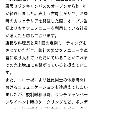
東阪セゾンキャンパスのオープンから約1年
が経過しました。売上も右肩上がりで、お昼
時のカフェテリアを見渡した際、オープン当
初よりもカフェメニューを利用している社員
が増えたと感じております。
店長や料理長と月1回の定例ミーティングを
させていただき、弊社の要望をメニューや運
営に取り入れていただいていることがこれま
での売上増加にも繋がっていると捉えていま
す。
また、コロナ禍により社員同士の休憩時間に
おけるコミュニケーションも途絶えてしまい
ましたが、規制緩和以降、ランチキャンペー
ンやイベント時のケータリングなど、ボンデ
ィッシュ様に幅広いご協力をいただき、多く
のコミュニケーション施策を実施することが
できています。ランチのカフェテリア利用だ
けでなく、イベントやセミナーなどでの食事