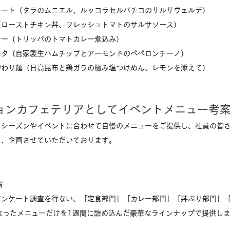
レート（タラのムニエル、ルッコラセルバチコのサルサヴェルデ）
（ローストチキン丼、フレッシュトマトのサルサソース）
レー（トリッパのトマトカレー煮込み）
スタ（自家製生ハムチップとアーモンドのペペロンチーノ）
替わり麺（日高昆布と鶏ガラの極み塩つけめん、レモンを添えて）
ョンカフェテリアとしてイベントメニュー考
、シーズンやイベントに合わせて自慢のメニューをご提供し、社員の皆
う、企画させていただいております。
者
アンケート調査を行ない、「定食部門」「カレー部門」「丼ぶり部門」
なったメニューだけを1週間に詰め込んだ豪華なラインナップで提供し