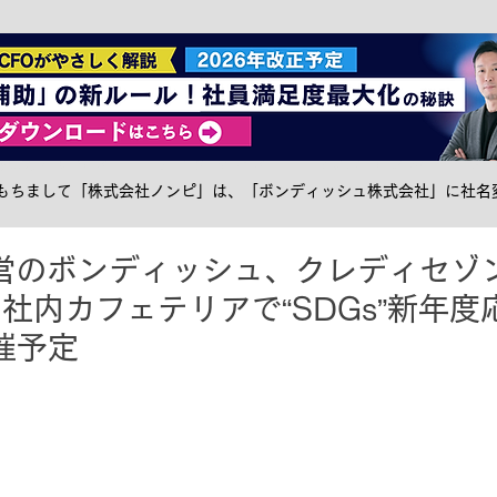
社食トピック
ケータリング
サステナブル
メ
日をもちまして「株式会社ノンピ」は、「ボンディッシュ株式会社」に社名
営のボンディッシュ、クレディセゾ
社内カフェテリアで“SDGs”新年度
催予定