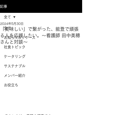
記事
全て
2024年5月30日
全て
「美味しい」で繋がった、能登で頑張
る人を応援したい。～看護師 田中美穂
お知らせ&リリース
さんと対談～
社食トピック
ケータリング
サステナブル
メンバー紹介
お役立ち