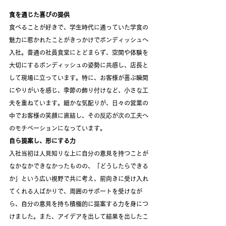
食を通じた喜びの提供
食べることが好きで、学生時代に通っていた学食の
魅力に惹かれたことがきっかけでボンディッシュへ
入社。普通の社員食堂にとどまらず、空間や体験を
大切にするボンディッシュの姿勢に共感し、店長と
して現場に立っています。特に、お客様が喜ぶ瞬間
にやりがいを感じ、季節の飾り付けなど、小さな工
夫を重ねています。細かな気配りが、日々の営業の
中でお客様の笑顔に直結し、その反応が次の工夫へ
のモチベーションになっています。
自ら提案し、形にする力
入社当初は人見知りな上に自分の意見を持つことが
なかなかできなかったものの、「どうしたらできる
か」という広い視野で共に考え、前向きに受け入れ
てくれる人ばかりで、周囲のサポートを受けなが
ら、自分の意見を持ち積極的に提案する力を身につ
けました。また、アイデアを出して結果を出したこ