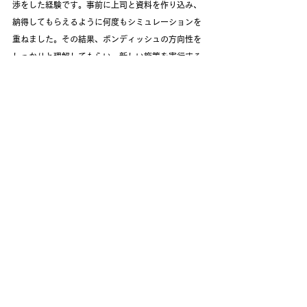
渉をした経験です。事前に上司と資料を作り込み、
納得してもらえるように何度もシミュレーションを
重ねました。その結果、ボンディッシュの方向性を
しっかりと理解してもらい、新しい施策を実行する
ことができました。この経験から、クライアントの
期待を超える提案の重要性を学びました。新しい価
値を提供し続けるにはもちろん費用がかかり、実現
には工数や原価、人件費のバランスも考慮が必要で
す。クライアントと率直に話し、本格的なニーズを
しっかり捉えてそれに応えるために今ボンディッシ
ュでできる最大の提案をすることや、コスト面で慎
重なクライアントにも「一緒に挑戦しませんか？」
と前向きに提案できるよう、さらに学びを深めたい
と考えています。
今後の展望
「日本一の社員食堂を作る」という目標を持つよう
なクライアントが増えることを期待して、事業を成
長させていきたいと考えています。そのためには、