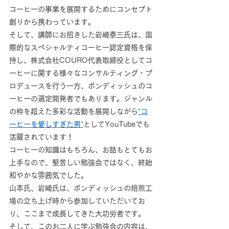
コーヒーの事業を展開するためにコンセプト
創りから携わっています。
そして、講師にお招きした岩崎泰三氏は、国
際的なスペシャルティコーヒー認定資格を保
持し、株式会社COURO代表取締役としてコ
ーヒーに関する様々なコンサルティング・プ
ロデュースを行う一方、ボンディッシュのコ
ーヒーの選定開発者でもあります。ジャンル
の枠を超えた多彩な活動を展開しながら
”コ
ーヒーを愛しすぎた男”
としてYouTubeでも
活躍されています！
コーヒーの知識はもちろん、お話もとてもお
上手なので、堅苦しい勉強会ではなく、終始
和やかな雰囲気でした。
山本氏、岩崎氏は、ボンディッシュの焙煎工
場の立ち上げ時から参加していただいてお
り、ここまで成長してきた大功労者です。
そして、このお二人に学ぶ勉強会の内容は、