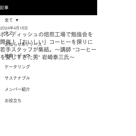
記事
全て
2024年4月16日
全て
ボンディッシュの焙煎工場で勉強会を
開催！「おいしい」コーヒーを探りに
お知らせ&リリース
若手スタッフが集結。～講師 “コーヒー
社食トピック
を愛しすぎた男” 岩崎泰三氏～
ケータリング
サステナブル
メンバー紹介
お役立ち