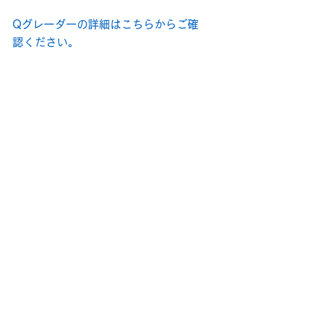
Qグレーダーの詳細はこちらからご確
認ください。
豆を追求して改善し続けたい
坂本：
Qグレーダーの資格取得は、こ
れからの業務にも活かせることはあり
ますか？
本間：
Qグレーダーの資格を取得した
ことで自らが進んでコーヒーを評価で
きるわけではないですが、FACTORY
のコーヒー改善に役に立つなと感じて
ます。コーヒーは農作物なので、様々