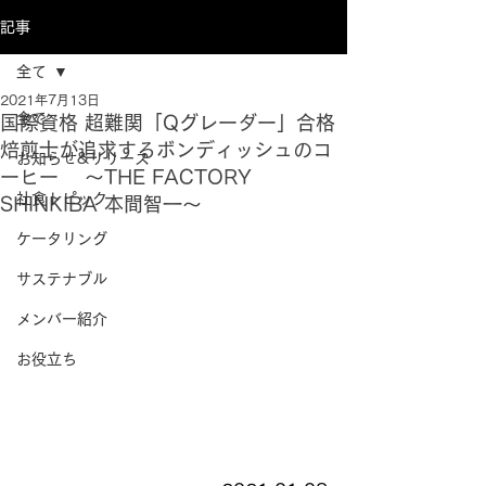
記事
全て
2021年7月13日
全て
国際資格 超難関「Qグレーダー」合格
焙煎士が追求するボンディッシュのコ
お知らせ&リリース
ーヒー 〜THE FACTORY
社食トピック
SHINKIBA 本間智一〜
ケータリング
サステナブル
メンバー紹介
お役立ち