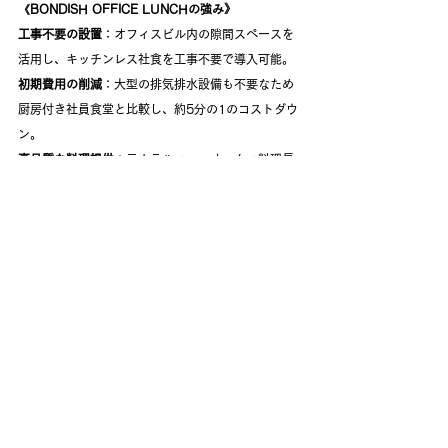
《BONDISH OFFICE LUNCHの強み》
工事不要の設置
：オフィスビル内の隙間スペースを
活用し、キッチンレス社食を工事不要で導入可能。
初期費用の削減
：大型の排気排水設備も不要なため
厨房付き社員食堂と比較し、約5分の1のコストダウ
ン。
高品質な料理提供
：元ホテルニューオータニ料理長
（現ボンディッシュ総料理長）が品質管理を行い、
温かく美味しい食事を提供。
企画力を活かしたメニュー展開
：常駐するスタッフ
が社員との対話を促し、食品メーカーとのコラボメ
ニューなど新しい企画提案し、社内コミュニケーシ
ョンの活性化を推進。
温かい料理で満足度向上
：湯気の立つ温かい料理を
リーズナブルに提供し、見た目や香りで「ワクワ
ク」を演出。健康志向だけでなく、「美味しさ」と
「体験」にも注力。
循環米の採用
：食品残渣やコーヒーかすを基にした