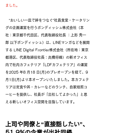
ました。
“おいしい一皿で絆をつなぐ”社員食堂・ケータリン
グの企画運営を行うボンディッシュ株式会社
（本
社：東京都千代田区、代表取締役社長 ：上形 秀一
郎 以下ボンディッシュ）は、LINEマンガなどを展開
する LINE Digital Frontier株式会社（所在地：東京
都港区、代表取締役社長：髙橋将峰）の新オフィス
内で社内カフェテリア「LDFカフェテリア」の運営
を2025 年8 月18 日(月)のプレオープンを経て、9
月1日(月)より本オープンいたしました。本カフェテ
リアは定食や丼・カレーなどのランチ、自家焙煎コ
ーヒーを提供し、社員が「出社してよかった」と思
える新しいオフィス空間を目指しています。
上司や同僚と“直接話したい”、
51.9%の企業が出社回帰