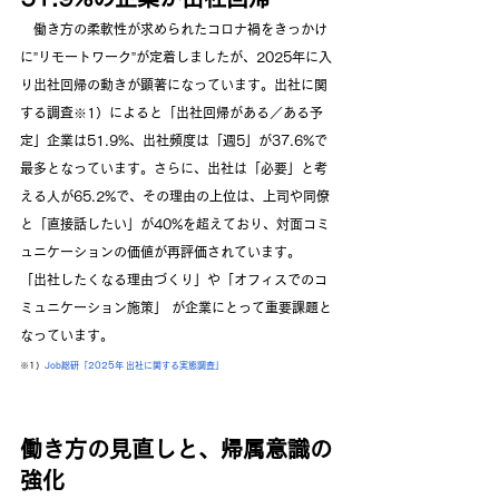
　働き方の柔軟性が求められたコロナ禍をきっかけ
に”リモートワーク”が定着しましたが、2025年に入
り出社回帰の動きが顕著になっています。出社に関
する調査※1）によると「出社回帰がある／ある予
定」企業は51.9%、出社頻度は「週5」が37.6%で
最多となっています。さらに、出社は「必要」と考
える人が65.2%で、その理由の上位は、上司や同僚
と「直接話したい」が40%を超えており、対面コミ
ュニケーションの価値が再評価されています。
「出社したくなる理由づくり」や「オフィスでのコ
ミュニケーション施策」 が企業にとって重要課題と
なっています。
※1）
Job総研「2025年 出社に関する実態調査」
働き方の見直しと、帰属意識の
強化