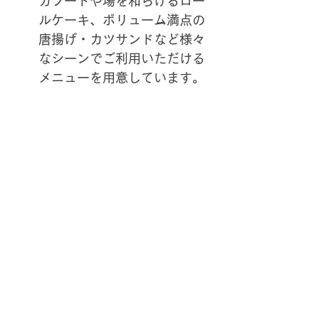
ガフードや場を和らげるロー
ルケーキ、ボリューム満点の
唐揚げ・カツサンドなど様々
なシーンでご利用いただける
メニューを用意しています。
 利用シーン: 
社内メンバー同
士でカジュアルに懇親を深め
たいけど、居酒屋に行くのも
面倒だし、コンビニのお菓子
やピザでは少し物足りない！
というシーンにピッタリ！
      2. 
スタッフ派遣型ケータリン
グ
スタッフ派遣型ケータリング
は、プロのスタッフが料理の調
理、サービング、そしてイベント