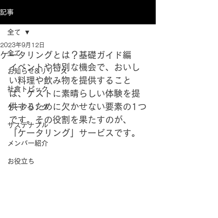
記事
全て
2023年9月12日
全て
ケータリングとは？基礎ガイド編
イベントや特別な機会で、おいし
お知らせ&リリース
い料理や飲み物を提供すること
社食トピック
は、ゲストに素晴らしい体験を提
供するために欠かせない要素の1つ
ケータリング
です。その役割を果たすのが、
サステナブル
「ケータリング」サービスです。
メンバー紹介
お役立ち