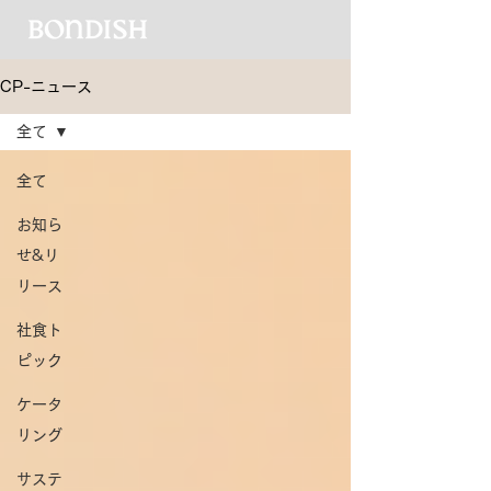
CP-ニュース
全て
全て
お知ら
せ&リ
リース
社食ト
ピック
ケータ
リング
サステ