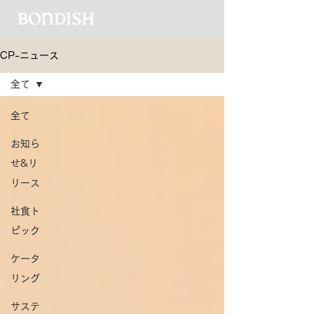
CP-ニュース
全て
全て
お知ら
せ&リ
リース
社食ト
ピック
ケータ
リング
サステ