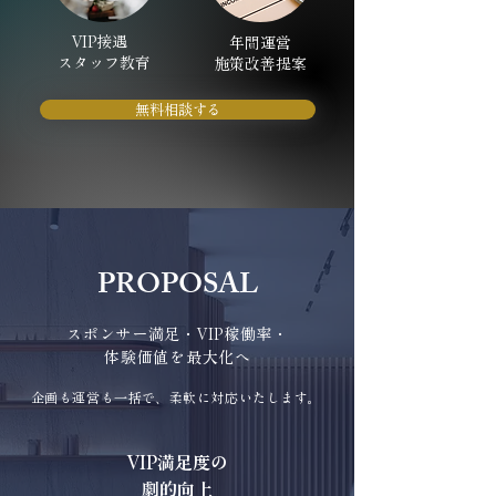
VIP接遇
年間運営
スタッフ教育
施策改善提案
無料相談する
PROPOSAL
スポンサー満足・VIP稼働率・
体験価値を最大化へ
企画も運営も一括で、柔軟に対応いたします。
VIP満足度の
劇的向上