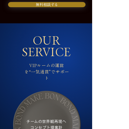
無料相談する
OUR
SERVICE
VIPルームの運営
を“一気通貫”でサポー
ト
チームの世界観再現へ
​コンセプト提案計