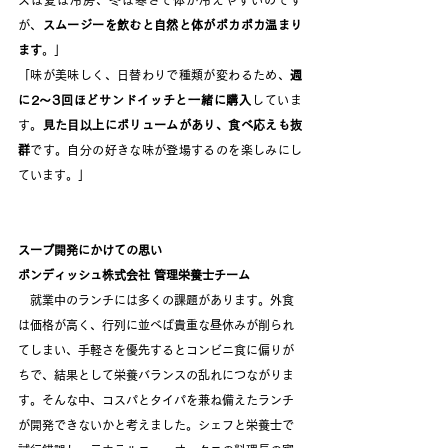
が、
スムージーを飲むと自然と体がポカポカ温まり
ます
。」
「味が美味しく、日替わりで種類が変わるため、
週
に2〜3回ほどサンドイッチと一緒に購入
していま
す。
見た目以上にボリュームがあり、食べ応えも抜
群
です。自分の好きな味が登場するのを楽しみにし
ています。」
スープ開発にかけての思い
ボンディッシュ株式会社 管理栄養士チーム
　就業中のランチには多くの課題があります。外食
は価格が高く、行列に並べば貴重な昼休みが削られ
てしまい、手軽さを優先するとコンビニ食に偏りが
ちで、結果として栄養バランスの乱れにつながりま
す。そんな中、コスパとタイパを兼ね備えたランチ
が開発できないかと考えました。シェフと栄養士で