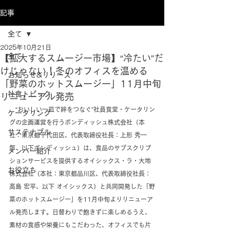
記事
全て
2025年10月21日
全て
【拡大するスムージー市場】“冷たい”だ
けじゃない！冬のオフィスを温める
お知らせ&リリース
「野菜のホットスムージー」11月中旬
社食トピック
リニューアル発売
　“おいしい一皿で絆をつなぐ”社員食堂・ケータリン
ケータリング
グの企画運営を行うボンディッシュ株式会社（本
サステナブル
社：東京都千代田区、代表取締役社長：上形 秀一
郎　以下ボンディッシュ）は、食品のサブスクリプ
メンバー紹介
ションサービスを提供するオイシックス・ラ・大地
お役立ち
株式会社（本社：東京都品川区、代表取締役社長：
高島 宏平、以下 オイシックス）と共同開発した「野
菜のホットスムージー」を11月中旬よりリニューア
ル発売します。日替わりで飽きずに楽しめるうえ、
素材の食感や栄養にもこだわった、オフィスでも片