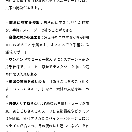
当社が提供する「野菜のホットスムージー」には、
以下の特徴があります。
・
簡単に野菜を摂取
：日常的に不足しがちな野菜
を、手軽にスムージーで補うことができる
・
身体の芯から温まる
：冷え性を自覚する女性が9割
※にのぼることを踏まえ、オフィスでも手軽に“温
活”をサポート
・
ワンハンドでコーヒー代わりに：
スプーン不要の
片手仕様で、コーヒー感覚でデスクワーク中にも気
軽に取り入れられる
・野菜の食感を楽しめる
：「あらごしきのこ（粗く
すりつぶしたきのこ）」など、素材の食感を楽しめ
る
・日替わりで飽きない：
5種類の日替わりスープを用
意。あらごしきのこのスープは食物繊維やビタミン
Dが豊富、黄パプリカのスパイシーポタージュには
ルテインが含まれ、目の疲れにも嬉しいなど、それ