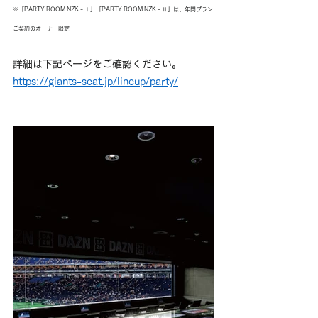
※「PARTY ROOM NZK - Ⅰ」「PARTY ROOM NZK - Ⅱ」は、年間プラン
ご契約のオーナー限定
詳細は下記ページをご確認ください。
https://giants-seat.jp/lineup/party/