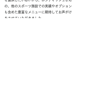
を提供したい思いから、
ボンディッシュ
さん
の、他のスポーツ施設での実績やオプション
も含めた豊富なメニューに期待してお声がけ
をさせていただきました。
食と空間の共創
自然と人が集まり、そこにコミュニケーショ
ンが生まれる空間へ
私たちは、世界中のお客さまの「また来た
い」を作るため、クライアント様の想いと形
にするための共創をします。企画から運営ま
でトータルコンサルティングさせていただき
ます。
▶食と空間の共創ページ
クライアントからのご要望例