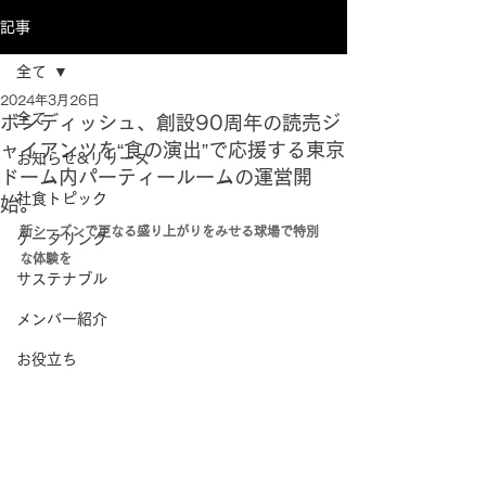
記事
全て
2024年3月26日
全て
ボンディッシュ、創設90周年の読売ジ
ャイアンツを“食の演出”で応援する東京
お知らせ&リリース
ドーム内パーティールームの運営開
社食トピック
始。
新シーズンで更なる盛り上がりをみせる球場で特別
ケータリング
な体験を
サステナブル
メンバー紹介
お役立ち