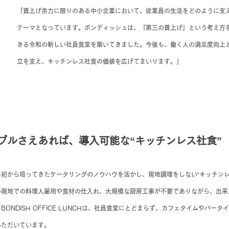
「賃上げ余力に限りのある中小企業において、従業員の生活をどのように支
テーマとなっています。ボンディッシュは、『第三の賃上げ』という考え方
きる令和の新しい社員食堂を築いてきました。今後も、働く人の満足度向上
立を支え、キッチンレス社食の価値を広げてまいります。」
ブルさえあれば、導入可能な“キッチンレス社食”
初から培ってきたケータリングのノウハウを活かし、現地調理をしない“キッチンレ
め現地での料理人雇用や食材の仕入れ、大規模な厨房工事が不要でありながら、出来
ONDISH OFFICE LUNCHは、社員食堂にとどまらず、カフェタイムやバー
いただいています。