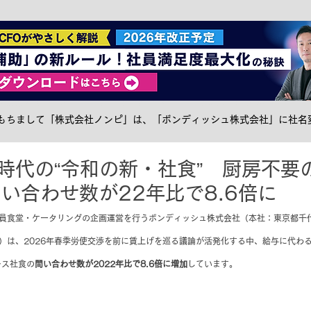
社食トピック
ケータリング
サステナブル
メ
日をもちまして「株式会社ノンピ」は、「ボンディッシュ株式会社」に社名
時代の“令和の新・社食” 厨房不要
い合わせ数が22年比で8.6倍に
社員食堂・ケータリングの企画運営を行うボンディッシュ株式会社（本社：東京都千
ュ）は、2026年春季労使交渉を前に賃上げを巡る議論が活発化する中、給与に代わ
レス社食の
問い合わせ数が2022年比で8.6倍に増加
しています。