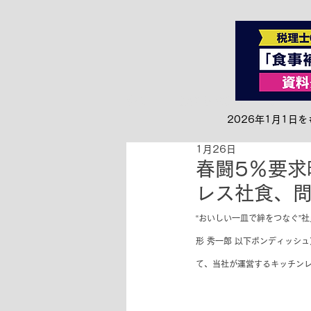
全て
お知らせ&リリース
2026年1月1
1月26日
春闘5％要求
レス社食、問
“おいしい一皿で絆をつなぐ”
形 秀一郎 以下ボンディッシ
て、当社が運営するキッチン