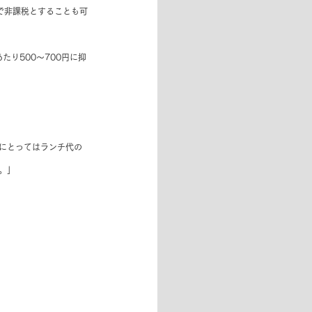
で非課税とすることも可
たり500〜700円に抑
にとってはランチ代の
。」