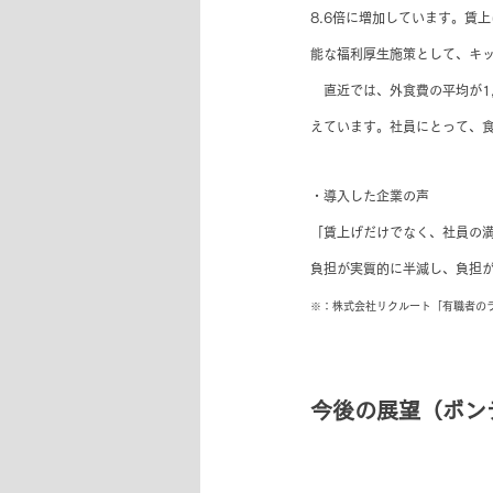
8.6倍に増加しています。賃
能な福利厚生施策として、キ
　直近では、外食費の平均が1,
えています。社員にとって、
・導入した企業の声
「賃上げだけでなく、社員の
負担が実質的に半減し、負担
※：株式会社リクルート「有職者のラン
今後の展望（ボン