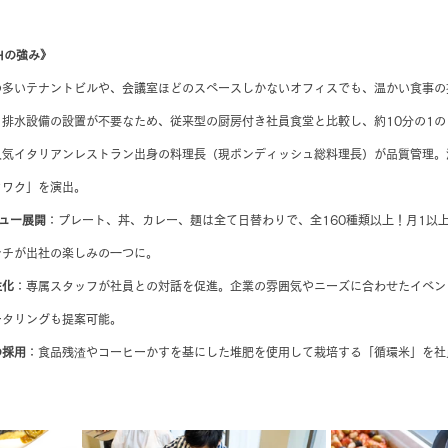
CHの強み》
の多いテナントビルや、会議室ほどのスペースしかないオフィスでも、温かい食事の
・排水設備の設置が不要なため、従来型の厨房付き社員食堂と比較し、約10分の1の
人気イタリアンレストラン出身の料理長（現ボンディッシュ総料理長）が品質管理。
クワク」を演出。
ュー展開
：プレート、丼、カレー、麺は全て日替わりで、全160種類以上！月1以
ンチが出社の楽しみの一つに。
性化
：専属スタッフが社員との対話を促進。企業の雰囲気やニーズに合わせたイベン
ータリングも提案可能。
の採用
：食品残渣やコーヒーかすを基にした堆肥を使用して栽培する「循環米」を社