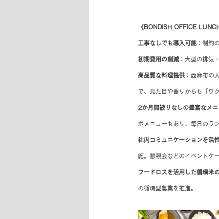
《BONDISH OFFICE LUN
工事なしでも導入可能
：制約
初期費用の削減
：大型の排気
高品質な料理提供
：西麻布の
で、見た目や香りからも「ワ
2か月間被りなしの豊富なメニ
ボメニューもあり、毎日のラ
社内コミュニケーションを活
施。懇親会などのイベントケ
フードロスを活用した循環米
の循環型農業を推進。