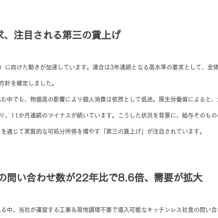
求、注目される第三の賃上げ
闘）に向けた動きが加速しています。連合は3年連続となる高水準の要求として、全
方針を確定しました。
む中でも、物価高の影響により個人消費は依然として低迷。厚生労働省によると、2
なり、11か月連続のマイナスが続いています。こうした状況を背景に、給与そのも
」を通じて実質的な可処分所得を増やす「第三の賃上げ」が注目されています。
の問い合わせ数が22年比で8.6倍、需要が拡大
る中、当社が運営する工事＆現地調理不要で導入可能なキッチンレス社食の問い合わ