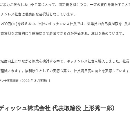
上げ余力が限られる中小企業にとって、固定費を抑えつつ、一定の要件を満たすこと
ッチンレス社食は現実的な選択肢となっています。
200円(※)を超える中、当社のキッチンレス社食では、従業員の自己負担額を1食あ
食費負担を実質的に半額程度まで軽減できる点が評価され、注目を集めています。
満足度向上につながる施策を検討する中で、キッチンレス社食を導入しました。社員
が軽減されます。福利厚生としての実感も高く、社員満足度の向上を実感しています
チ実態調査（2025 年 3 月実施）」
ディッシュ株式会社 代表取締役 上形秀一郎）