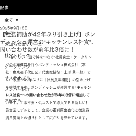
記事
全て
2025年9月18日
全て
【社食補助が42年ぶり引き上げ】ボン
ディッシュ運営の“キッチンレス社食”、
お知らせ&リリース
問い合わせ数が前年比3倍に！
社食トピック
　“おいしい一皿で絆をつなぐ”社員食堂・ケータリン
グの企画運営を行うボンディッシュ株式会社（本
ケータリング
社：東京都千代田区／代表取締役：上形 秀一郎）で
サステナブル
は、政府が42年ぶりに「社員食堂補助」の引き上げ
を検討する中、ボンディッシュが運営する
“キッチン
メンバー紹介
レス社食”への問い合わせ数が昨年の3倍に増加
して
お役立ち
います。工事不要・低コストで導入できる新しい社
員食堂モデルとして、企業の福利厚生強化と従業員
満足度向上の切り札として広がりを見せています。