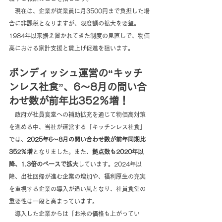
　現在は、企業が従業員に月3500円まで負担した場
合に非課税となりますが、限度額の拡大を要望。
1984年以来据え置かれてきた制度の見直しで、物価
高における家計支援と賃上げ促進を狙います。
ボンディッシュ運営の“キッチ
ンレス社食”、6～8月の問い合
わせ数が前年比352％増！
　政府が社員食堂への補助拡充を通じて物価高対策
を進める中、当社が運営する「キッチンレス社食」
では、
2025年6～8月の問い合わせ数が前年同期比
352％増
となりました。また、
拠点数も2020年以
降、1.3倍のペースで拡大
しています。2024年以
降、出社回帰が進む企業の増加や、福利厚生の充実
を重視する企業の導入が追い風となり、社員食堂の
重要性は一段と高まっています。
　導入した企業からは「お米の価格も上がってい