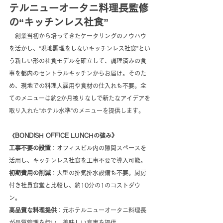
テルニューオータニ料理長監修
の“キッチンレス社食”
　創業当初から培ってきたケータリングのノウハウ
を活かし、“現地調理をしないキッチンレス社食”とい
う新しい形の社食モデルを確立して、調理済みの食
事を都内のセントラルキッチンからお届け。そのた
め、現地での料理人雇用や食材の仕入れも不要。全
てのメニューは約2か月被りなしで新たなアイデアを
取り入れた“ホテル水準”のメニューを提供します。
《BONDISH OFFICE LUNCHの強み》
工事不要の設置
：オフィスビル内の隙間スペースを
活用し、キッチンレス社食を工事不要で導入可能。
初期費用の削減
：大型の排気排水設備も不要。厨房
付き社員食堂と比較し、約10分の1のコストダウ
ン。
高品質な料理提供
：元ホテルニューオータニ料理長
が品質管理を行い、美味しい食事を提供。