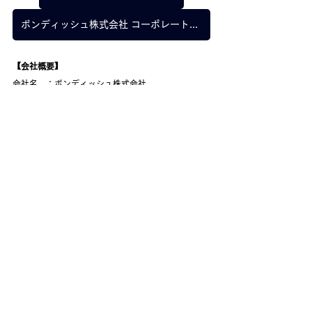
ボンディッシュ株式会社 コーポレートサイト
【会社概要】
会社名　：ボンディッシュ株式会社
代表　　：代表取締役　上形 秀一郎
本社　　：〒100-0003 東京都千代田区一ツ橋1丁
目2-2 竹橋ビル 16階
事業内容：・社員食堂、キャラクターカフェのプロ
デュースと運営
　　　　　・法人向け社員食堂「BONDISH 
OFFICE LUNCH」の運営
https://www.bondish.co.jp/office-
lunch
　　　　　・ケータリングサービス
「ORDERMADE CATERING」の運営
https://www.bondish.co.jp/ordermade