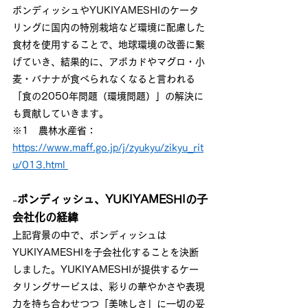
ボンディッシュやYUKIYAMESHIのケータ
リングに国内の特別栽培など環境に配慮した
食材を使用することで、地球環境の改善に繋
げていき、結果的に、アボカドやマグロ・小
麦・バナナが食べられなくなると言われる
「食の2050年問題（環境問題）」の解決に
も貢献していきます。
※1　農林水産省：
https://www.maff.go.jp/j/zyukyu/zikyu_rit
u/013.html
ボンディッシュ、YUKIYAMESHIの子
-
会社化の経緯
上記背景の中で、ボンディッシュは
YUKIYAMESHIを子会社化することを決断
しました。YUKIYAMESHIが提供するケー
タリングサービスは、彩りの華やかさや表現
力を持ち合わせつつ「美味しさ」に一切の妥