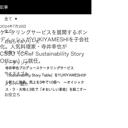
記事
全て
2024年7月29日
全て
ケータリングサービスを展開するボン
ディッシュがYUKIYAMESHIを子会社
お知らせ&リリース
化。人気料理家・寺井幸也が
社食トピック
CSSO（Chief Sustainability Story
Officer）に就任。
ケータリング
寺井幸也プロデュースケータリングサービス
サステナブル
「Sustainability Story Table」をYUKIYAMESHIか
ら新たに発表、売上を3年で10倍へ　～オイシック
メンバー紹介
ス・ラ・大地と3社で「＃おいしい革命」を起こす～
お役立ち