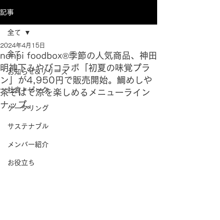
記事
全て
2024年4月15日
全て
nonpi foodbox®季節の人気商品、神田
明神下みやびコラボ「初夏の味覚プラ
お知らせ&リリース
ン」が4,950円で販売開始。鯛めしや
社食トピック
茶そばで涼を楽しめるメニューライン
ナップ。
ケータリング
サステナブル
メンバー紹介
お役立ち