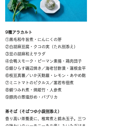
9種アラカルト
①黒毛和牛旨煮・にんにくの芽
②白胡麻豆腐・クコの実（たれ別添え）
③豆の胡麻和えサラダ
④合鴨スモーク・ピーマン素揚・鶏肉団子
⑤銀ひらす磯辺焼き／海老甘酢漬・蓮根金平
⑥枝豆真薯／いか天麩羅・レモン・あやめ麩
⑦ミニトマトのピクルス／茎若布佃煮
⑧蛸つみれ煮・焼姫竹・人参煮
⑨豚肉の葱塩炒め・パプリカ
茶そば（そばつゆ小袋別添え）
香り高い茶蕎麦に、椎茸煮と錦糸玉子。三つ
の味わいのハーモニーをお楽しみいただけま