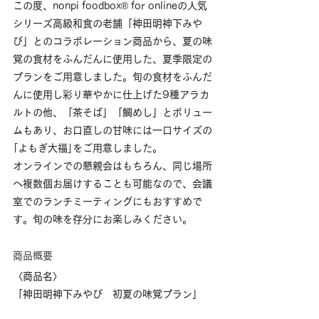
この度、nonpi foodbox® for onlineの人気
シリーズ高級和食の老舗「神田明神下みや
び」とのコラボレーション商品から、夏の味
覚の食材をふんだんに使用した、夏季限定の
プランをご用意しました。旬の食材をふんだ
んに使用し彩り華やかに仕上げた9種アラカ
ルトの他、「茶そば」「鯛めし」とボリュー
ムもあり、お口直しの甘味には一口サイズの
｢よもぎ大福｣をご用意しました。
オンラインでの懇親会はもちろん、同じ場所
へ複数個お届けすることも可能なので、会議
室でのランチミーティングにもおすすめで
す。旬の味を存分にお楽しみください。
商品概要
〈商品名〉
「神田明神下みやび　初夏の味覚プラン」