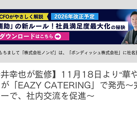
社食トピック
ケータリング
サステナブル
メ
日をもちまして「株式会社ノンピ」は、「ボンディッシュ株式会社」に社名
井幸也が監修】11月18日より“華や
が「EAZY CATERING」で発売
ューで、社内交流を促進～