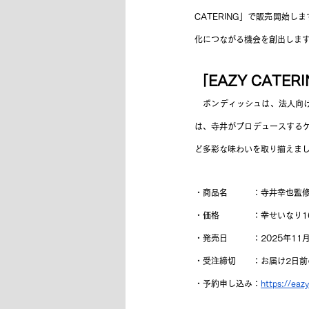
CATERING」で販売開始
化につながる機会を創出しま
「EAZY CAT
　ボンディッシュは、法人向け
は、寺井がプロデュースするケ
ど多彩な味わいを取り揃えま
・商品名　　　：
寺井幸也監修
・価格　　　　：幸せいなり16
・発売日　　　：2025年11月
・受注締切　　：お届け2日前
・予約申し込み：
https://eaz