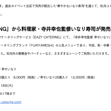
します。過去のイベント出店で完売が続出した“華やかないなり寿司”を通じて、社内
す。
ERING」から料理家・寺井幸也監修いなり寿司が発
ケータリングサービス「EAZY CATERING」にて、「寺井幸也監修 幸せいな
ータリングブランド「YUKIYAMESHI」の人気メニューであり、今回、和・中
した。社内外の懇親会やパーティーなど、さまざまなシーンでご利用いただけます。
 幸せいなり
個入り　8,000円（税抜）／幸せいなり25個入り　12,000円（税抜）
18日(火)
の17時まで
y-catering.com/