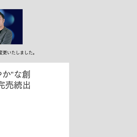
ンバー紹介
お役立ち
変更いたしました。
か”な創
～完売続出