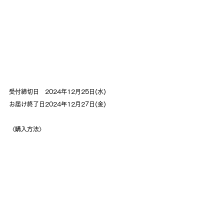
受付締切日　2024年12月25日(水)
お届け終了日2024年12月27日(金)
〈購入方法〉
下記「eazy catering」サービスサイトよりご注文く
ださい。
https://eazy-catering.com/
〈年末年始休業について〉
お届け休業期間：2024年12月28日(土)〜2025年1
月5日(日)