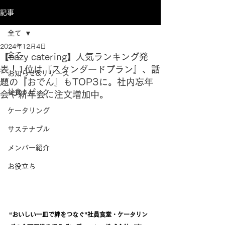
記事
全て
2024年12月4日
全て
【eazy catering】人気ランキング発
表！1位は『スタンダードプラン』、話
お知らせ&リリース
題の『おでん』もTOP3に。社内忘年
社食トピック
会や新年会に注文増加中。
ケータリング
サステナブル
メンバー紹介
お役立ち
“おいしい一皿で絆をつなぐ”社員食堂・ケータリン