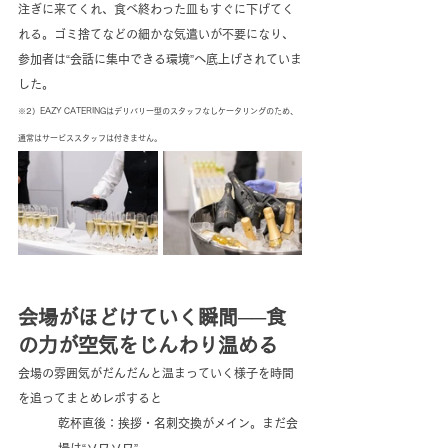
注ぎに来てくれ、食べ終わった皿もすぐに下げてく
れる。ゴミ捨てなどの細かな気遣いが不要になり、
参加者は“会話に集中できる環境”へ底上げされていま
した。
※2）EAZY CATERINGはデリバリー型のスタッフなしケータリングのため、
通常はサービススタッフは付きません。
会場がほどけていく瞬間──食
の力が空気をじんわり温める
会場の雰囲気がだんだんと温まっていく様子を時間
を追ってまとめレポすると
乾杯直後：挨拶・名刺交換がメイン。まだ会
場は“ソワソワ”。