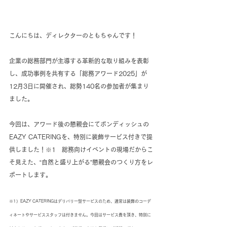
こんにちは、ディレクターのともちゃんです！
企業の総務部門が主導する革新的な取り組みを表彰
し、成功事例を共有する「総務アワード2025」が
12月3日に開催され、総勢140名の参加者が集まり
ました。
今回は、アワード後の懇親会にてボンディッシュの
EAZY CATERINGを、特別に装飾サービス付きで提
供しました！※1　総務向けイベントの現場だからこ
そ見えた、“自然と盛り上がる”懇親会のつくり方をレ
ポートします。
※1）EAZY CATERINGはデリバリー型サービスのため、通常は装飾のコーデ
ィネートやサービススタッフは付きません。今回はサービス費を頂き、特別に