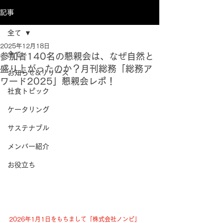
記事
全て
2025年12月18日
全て
参加者140名の懇親会は、なぜ自然と
盛り上がったのか？月刊総務「総務ア
お知らせ&リリース
ワード2025」懇親会レポ！
社食トピック
ケータリング
サステナブル
メンバー紹介
お役立ち
2026年1月1日をもちまして「株式会社ノンピ」