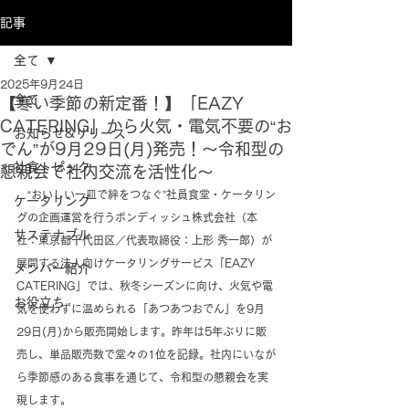
記事
全て
2025年9月24日
全て
【寒い季節の新定番！】「EAZY
CATERING」から火気・電気不要の“お
お知らせ&リリース
でん”が9月29日(月)発売！～令和型の
社食トピック
懇親会で社内交流を活性化～
　“おいしい一皿で絆をつなぐ”社員食堂・ケータリン
ケータリング
グの企画運営を行うボンディッシュ株式会社（本
サステナブル
社：東京都千代田区／代表取締役：上形 秀一郎）が
展開する法人向けケータリングサービス「EAZY 
メンバー紹介
CATERING」では、秋冬シーズンに向け、火気や電
お役立ち
気を使わずに温められる「あつあつおでん」を9月
29日(月)から販売開始します。昨年は5年ぶりに販
売し、単品販売数で堂々の1位を記録。社内にいなが
ら季節感のある食事を通じて、令和型の懇親会を実
現します。