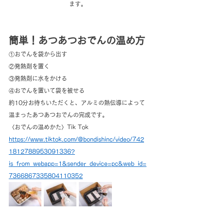
ます。
簡単！あつあつおでんの温め方
①おでんを袋から出す
②発熱剤を置く
③発熱剤に水をかける
④おでんを置いて袋を被せる
約10分お待ちいただくと、アルミの熱伝導によって
温まったあつあつおでんの完成です。
〈おでんの温めかた〉Tik Tok　
https://www.tiktok.com/@bondishinc/video/742
1812788953091336?
is_from_webapp=1&sender_device=pc&web_id=
7366867335804110352