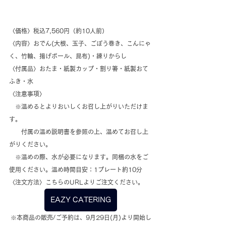
〈価格〉税込7,560円（約10人前）
〈内容〉おでん(大根、玉子、ごぼう巻き、こんにゃ
く、竹輪、揚げボール、昆布)・練りからし
〈付属品〉おたま・紙製カップ・割り箸・紙製おて
ふき・水
〈注意事項〉
　※温めるとよりおいしくお召し上がりいただけま
す。
　　付属の温め説明書を参照の上、温めてお召し上
がりください。
　※温めの際、水が必要になります。同梱の水をご
使用ください。温め時間目安：1プレート約10分
〈注文方法〉こちらのURLよりご注文ください。
EAZY CATERING
※本商品の販売/ご予約は、9月29日(月)より開始し