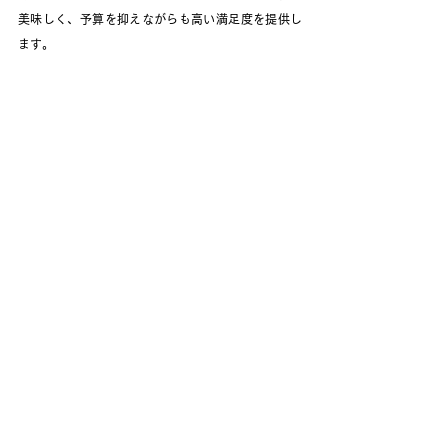
美味しく、予算を抑えながらも高い満足度を提供し
ます。
《EAZY CATERINGの強み》
電子レンジなしで温めて美味しく食べられる
：「温
め機能付き容器」を開発し、出来立てのような温か
い料理を提供。
イベント向けのメニュー提供
：会話の邪魔をしない
フィンガーフードを中心にした華やかで手に取りや
すいメニューを取り揃え、ビジネスコミュニケーシ
ョンをサポート。
法人イベントに寄り添う、季節感あふれるケータリ
ング
：お花見シーズンには「お花見プラン」、夏に
は「夏祭りプラン」など、季節ごとの社内イベント
に合わせた限定メニュー。