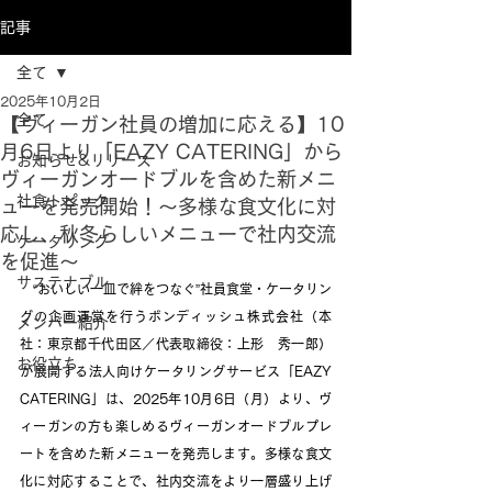
記事
全て
2025年10月2日
全て
【ヴィーガン社員の増加に応える】10
月6日より「EAZY CATERING」から
お知らせ&リリース
ヴィーガンオードブルを含めた新メニ
社食トピック
ューを発売開始！～多様な食文化に対
応し、秋冬らしいメニューで社内交流
ケータリング
を促進～
サステナブル
“おいしい一皿で絆をつなぐ”社員食堂・ケータリン
グの企画運営を行うボンディッシュ株式会社
（本
メンバー紹介
社：東京都千代田区／代表取締役：上形　秀一郎）
お役立ち
が展開する法人向けケータリングサービス「EAZY 
CATERING」は、2025年10月6日（月）より、ヴ
ィーガンの方も楽しめるヴィーガンオードブルプレ
ートを含めた新メニューを発売します。多様な食文
化に対応することで、社内交流をより一層盛り上げ