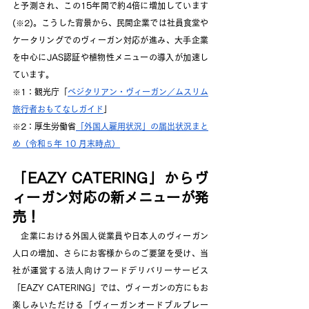
と予測され、この15年間で約4倍に増加しています
(※2)。こうした背景から、民間企業では社員食堂や
ケータリングでのヴィーガン対応が進み、大手企業
を中心にJAS認証や植物性メニューの導入が加速し
ています。
※1：観光庁「
ベジタリアン・ヴィーガン／ムスリム
旅行者おもてなしガイド
」
※2：厚生労働省
「外国人雇用状況」の届出状況まと
め（令和５年 10 月末時点）
「EAZY CATERING」からヴ
ィーガン対応の新メニューが発
売！
　企業における外国人従業員や日本人のヴィーガン
人口の増加、さらにお客様からのご要望を受け、当
社が運営する法人向けフードデリバリーサービス
「EAZY CATERING」では、ヴィーガンの方にもお
楽しみいただける「ヴィーガンオードブルプレー