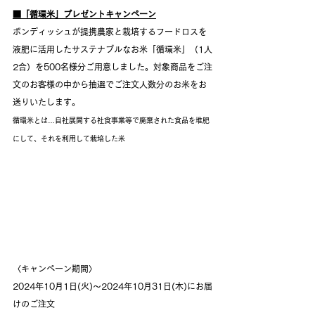
■「循環米」プレゼントキャンペーン
ボンディッシュが提携農家と栽培するフードロスを
液肥に活用したサステナブルなお米「循環米」（1人
2合）を500名様分ご用意しました。対象商品をご注
文のお客様の中から抽選でご注文人数分のお米をお
送りいたします。
循環米とは…自社展開する社食事業等で廃棄された食品を堆肥
にして、それを利用して栽培した米
〈キャンペーン期間〉
2024年10月1日(火)～2024年10月31日(木)にお届
けのご注文