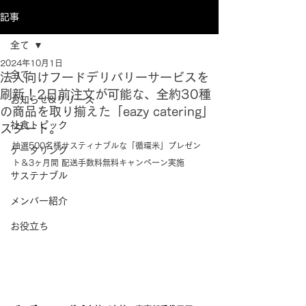
記事
全て
2024年10月1日
全て
法人向けフードデリバリーサービスを
刷新！2日前注文が可能な、全約30種
お知らせ&リリース
の商品を取り揃えた「eazy catering」
社食トピック
スタート。
抽選500名様サスティナブルな「循環米」プレゼン
ケータリング
ト＆3ヶ月間 配送手数料無料キャンペーン実施
サステナブル
メンバー紹介
お役立ち