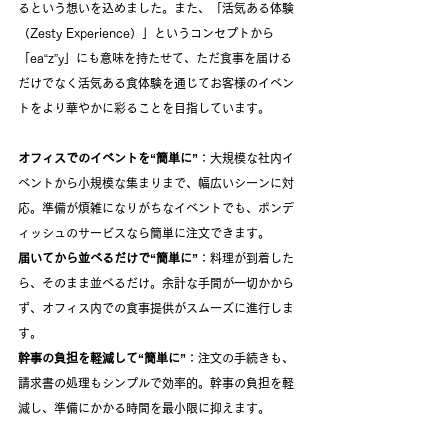
るという想いを込めました。また、「活気ある体験
（Zesty Experience）」というコンセプトから
「ea“z”y」にも意味を持たせて、ただ食事を届ける
だけでなく活気ある食体験を通じてお客様のイベン
トをより華やかに彩ることを目指しています。
オフィスでのイベントを“簡単に”
：大規模な社内イ
ベントから小規模な集まりまで、幅広いシーンに対
応。準備が煩雑になりがちなイベントでも、ボンデ
ィッシュのサービスなら簡単に注文できます。
届いてから並べるだけで“簡単に”
：料理が到着した
ら、そのまま並べるだけ。余計な手間が一切かから
ず、オフィス内での食事提供がスムーズに進行しま
す。
幹事の負担を軽減して“簡単に”
：注文の手続きも、
請求書の処理もシンプルで効率的。幹事の負担を軽
減し、準備にかかる時間を最小限に抑えます。