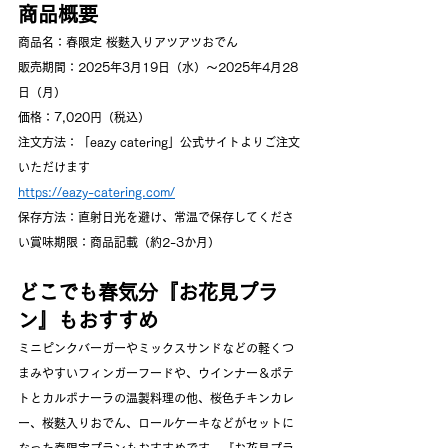
商品概要
商品名：春限定 桜麩入りアツアツおでん
販売期間：2025年3月19日（水）～2025年4月28
日（月）
価格：7,020円（税込）
注文方法：「eazy catering」公式サイトよりご注文
いただけます
https://eazy-catering.com/
保存方法：直射日光を避け、常温で保存してくださ
い賞味期限：商品記載（約2-3か月）
どこでも春気分『お花見プラ
ン』もおすすめ
ミニピンクバーガーやミックスサンドなどの軽くつ
まみやすいフィンガーフードや、ウインナー＆ポテ
トとカルボナーラの温製料理の他、桜色チキンカレ
ー、桜麩入りおでん、ロールケーキなどがセットに