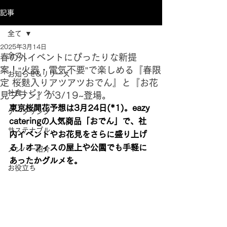
記事
全て
2025年3月14日
全て
春の外イベントにぴったりな新提
案！“火器・電気不要”で楽しめる『春限
お知らせ&リリース
定 桜麩入りアツアツおでん』と『お花
社食トピック
見プラン』が3/19~登場。
東京桜開花予想は3月24日(*1)。eazy 
ケータリング
cateringの人気商品「おでん」で、社
サステナブル
内イベントやお花見をさらに盛り上げ
る！オフィスの屋上や公園でも手軽に
メンバー紹介
あったかグルメを。
お役立ち