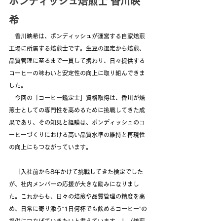
ボンディッシュ焙煎士 香川映
希
　香川映希は、ボンディッシュが運営する自家焙煎
工場に所属する焙煎士です。生豆の選定から焙煎、
品質管理に至るまで一貫して携わり、日々提供する
コーヒーの味わいと安定性の向上に取り組んできま
した。
　今回の「コーヒー鑑定士」資格取得は、香川が焙
煎士としての専門性を高めるために挑戦してきた成
果であり、その知見と経験は、ボンディッシュのコ
ーヒーづくりにおける高い品質水準の維持と再現性
の向上にもつながっています。
　「入社前から8年かけて挑戦してきた検定でした
が、社内メンバーの応援が大きな励みになりまし
た。これからも、日々の焙煎や品質管理の精度を高
め、日常に寄り添う“1日何杯でも飲めるコーヒー”の