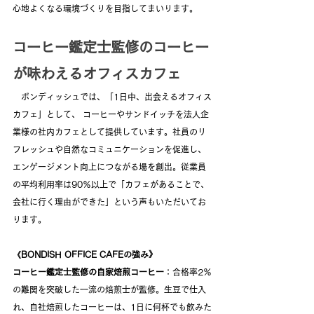
心地よくなる環境づくりを目指してまいります。　
コーヒー鑑定士監修のコーヒー
が味わえるオフィスカフェ
　ボンディッシュでは、「1日中、出会えるオフィス
カフェ」として、 コーヒーやサンドイッチを法人企
業様の社内カフェとして提供しています。社員のリ
フレッシュや自然なコミュニケーションを促進し、
エンゲージメント向上につながる場を創出。従業員
の平均利用率は90％以上で「カフェがあることで、
会社に行く理由ができた」という声もいただいてお
ります。
《BONDISH OFFICE CAFEの強み》
コーヒー鑑定士監修の自家焙煎コーヒー
：合格率2％
の難関を突破した一流の焙煎士が監修。生豆で仕入
れ、自社焙煎したコーヒーは、1日に何杯でも飲みた