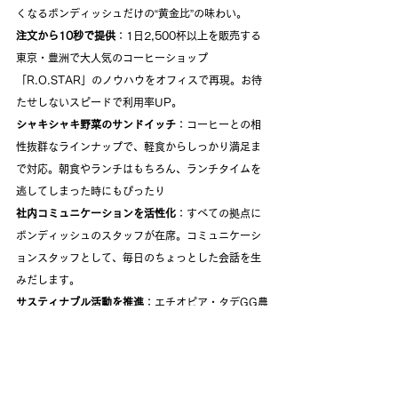
くなるボンディッシュだけの“黄金比”の味わい。
注文から10秒で提供
：1日2,500杯以上を販売する
東京・豊洲で大人気のコーヒーショップ
「R.O.STAR」のノウハウをオフィスで再現。お待
たせしないスピードで利用率UP。
シャキシャキ野菜のサンドイッチ
：コーヒーとの相
性抜群なラインナップで、軽食からしっかり満足ま
で対応。朝食やランチはもちろん、ランチタイムを
逃してしまった時にもぴったり
社内コミュニケーションを活性化
：すべての拠点に
ボンディッシュのスタッフが在席。コミュニケーシ
ョンスタッフとして、毎日のちょっとした会話を生
みだします。
サスティナブル活動を推進
：エチオピア・タデGG農
園の豆などを使用し、村の雇用創出と利益の還元で
支援。また、抽出後のコーヒーかすは堆肥に変え、
米や野菜の栽培へ使用することで循環型社会にも貢
献。