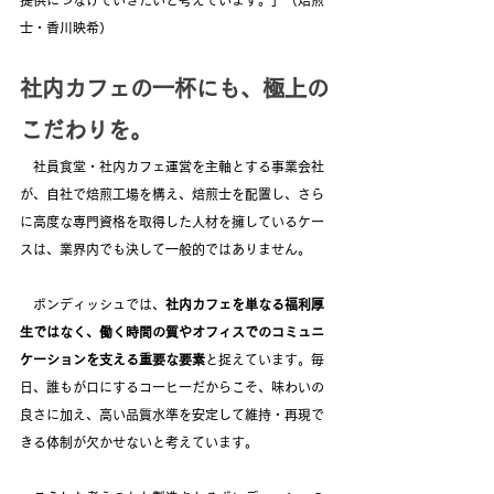
提供につなげていきたいと考えています。」（焙煎
士・香川映希）
社内カフェの一杯にも、極上の
こだわりを。
　社員食堂・社内カフェ運営を主軸とする事業会社
が、自社で焙煎工場を構え、焙煎士を配置し、さら
に高度な専門資格を取得した人材を擁しているケー
スは、業界内でも決して一般的ではありません。
　ボンディッシュでは、
社内カフェを単なる福利厚
生ではなく、働く時間の質やオフィスでのコミュニ
ケーションを支える重要な要素
と捉えています。毎
日、誰もが口にするコーヒーだからこそ、味わいの
良さに加え、高い品質水準を安定して維持・再現で
きる体制が欠かせないと考えています。