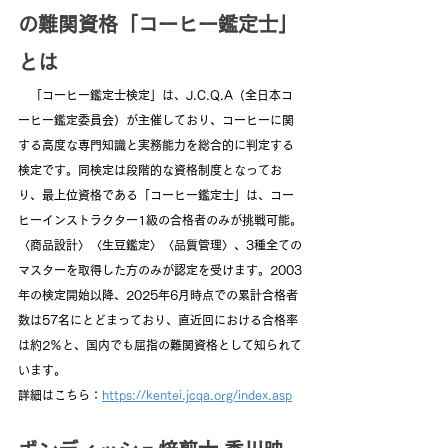
の難関資格「コーヒー鑑定士」
とは
　「コーヒー鑑定士検定」は、J.C.Q.A（全日本コ
ーヒー鑑定委員会）が主催しており、コーヒーに関
する高度な専門知識と実務能力を総合的に判定する
検定です。同検定は段階的な資格制度となってお
り、最上位資格である「コーヒー鑑定士」は、コー
ヒーインストラクター1級の合格者のみが挑戦可能。
〈商品設計〉〈生豆鑑定〉〈品質管理〉、3種全ての
マスターを取得した方のみが認定を受けます。2003
年の検定開始以降、2025年6月時点での累計合格者
数は57名にとどまっており、直近回における合格率
は約2％と、国内でも屈指の難関資格として知られて
います。
詳細はこちら：
https://kentei.jcqa.org/index.asp