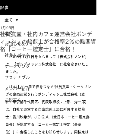
記事
全て
1月25日
全て
社員食堂・社内カフェ運営会社ボンデ
ィッシュの焙煎士が合格率2％の難関資
お知らせ&リリース
格「コーヒー鑑定士」に合格！
社食トピック
　2026年1月1日をもちまして「株式会社ノンピ」
は、「ボンディッシュ株式会社」に社名変更いたし
ケータリング
ました。
サステナブル
　“おいしい一皿で絆をつなぐ”社員食堂・ケータリン
メンバー紹介
グの企画運営を行うボンディッシュ株式会社（本
お役立ち
社：東京都千代田区、代表取締役：上形　秀一郎）
は、自社で運営する自家焙煎工場に所属する焙煎
士・香川映希が、J.C.Q.A.（全日本コーヒー鑑定委
員会）が認定する「コーヒー鑑定士検定（最高
位）」に合格したことをお知らせします。同検定は