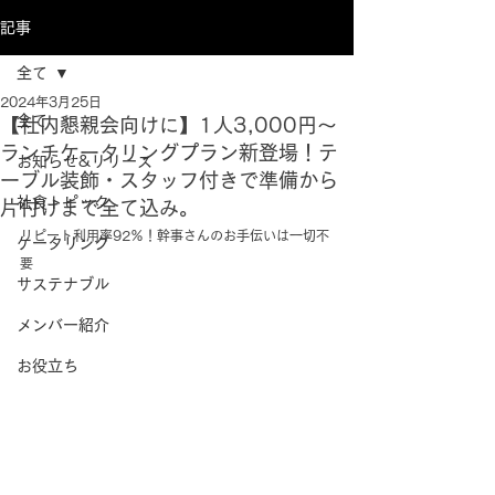
記事
全て
2024年3月25日
全て
【社内懇親会向けに】1人3,000円～
ランチケータリングプラン新登場！テ
お知らせ&リリース
ーブル装飾・スタッフ付きで準備から
社食トピック
片付けまで全て込み。
リピート利用率92％！幹事さんのお手伝いは一切不
ケータリング
要
サステナブル
メンバー紹介
お役立ち