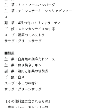
主　菜：トマトソースハンバーグ
主　菜：チキンステーキ　シャリアピンソー
ス
副　菜：4種の茸のトリフォラーティ
ご　飯：メキシカンライスor白米
スープ：野菜のミネストラ
サラダ：グリーンサラダ
■和風
主　菜：白身魚の胡麻たれソース
主　菜：照り焼きチキン
副　菜：鶏肉と根菜の筑前煮
ご　飯：白米
スープ：本日の味噌汁
サラダ：グリーンサラダ
【その他料金に含まれるもの】
・専用トレー、カトラリー類