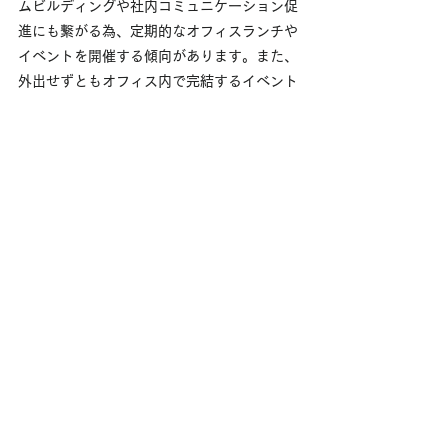
ムビルディングや社内コミュニケーション促
進にも繋がる為、定期的なオフィスランチや
イベントを開催する傾向があります。また、
外出せずともオフィス内で完結するイベント
はフレキシブルな働き方をする社員にとって
有意義な時間の使い方にもなります。
この度、新しく登場した「ランチプラン」
は、自社の経験豊富なシェフが考案したバラ
ンスの取れたランチメニューです。オフィス
ランチ会、会議、セミナー、イベント、パー
ティー等のシーンに最適です。
会議室やコミュニケーションスペースに装飾
を施し、いつもと違う特別なランチタイムを
創りあげます。
オーダーメイドケータリングサービスページ
オーダーメイドの料理・装飾で「wow!」を届けます