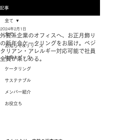
記事
全て
2024年2月1日
全て
外資系企業のオフィスへ、お正月飾り
の新年会ケータリングをお届け。ベジ
お知らせ&リリース
タリアン・アレルギー対応可能で社員
社食トピック
全員が楽しめる。
ケータリング
サステナブル
メンバー紹介
お役立ち