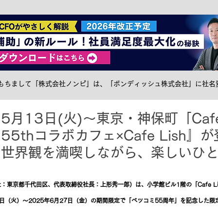
社食トピック
ケータリング
サステナブル
メ
日をもちまして「株式会社ノンピ」は、「ボンディッシュ株式会社」に社名
月13日(火)〜東京・神保町「Cafe 
5thコラボカフェ×Cafe Lish
の世界観を満喫しながら、楽しいひ
東京都千代田区、代表取締役社長：上形秀一郎）は、小学館ビル1階の「Cafe Li
3日（火）〜2025年6月27日（金）の期間限定で「ベツコミ55周年」を記念した