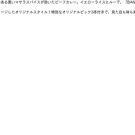
ある黒いマサラスパイスが効いたビーフカレー。イエローライスとルーで、「BANAN
メージしたオリジナルスタイル！特別なオリジナルピック3本付きで、見た目も味も