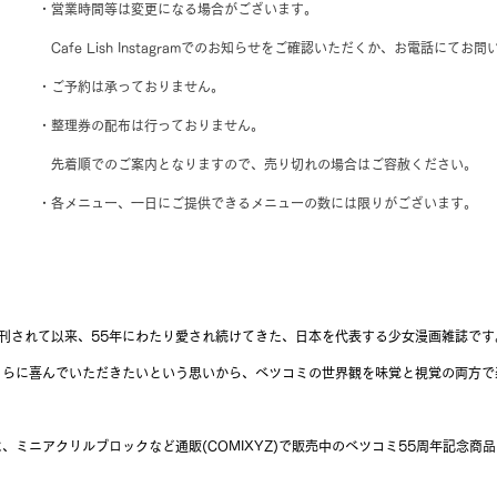
・営業時間等は変更になる場合がございます。
　Cafe Lish Instagramでのお知らせをご確認いただくか、お電話にて
・ご予約は承っておりません。
・整理券の配布は行っておりません。
　先着順でのご案内となりますので、売り切れの場合はご容赦ください。
・各メニュー、一日にご提供できるメニューの数には限りがございます。
創刊されて以来、55年にわたり愛され続けてきた、日本を代表する少女漫画雑誌です
さらに喜んでいただきたいという思いから、ベツコミの世界観を味覚と視覚の両方で
、ミニアクリルブロックなど通販(COMIXYZ)で販売中のベツコミ55周年記念商