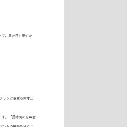
ナップ。見た目も華やか
タリング事業も前年比
ます。「長時間の忘年会
ベントの継続を望むニ