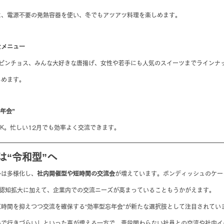
は、電源不要の発熱容器を使い、冬でもアツアツ料理を楽しめます。
なメニュー
は定番のピンチョス、みんな大好きな唐揚げ、女性や若手にも人気のスイーツまでライン
しめます。
年会”
K。忙しい12月でも効率よく交流できます。
は“令和型”へ
ルは多様化し、
社内開催型や短時間の交流会
が増えています。ボンディッシュのケー
ス認知拡大に加えて、企業内での交流ニーズが高まっていることもうかがえます。
時間を抑えつつ交流を確保する“効率型忘年会”が新たな選択肢として注目されてい
手で行きづらい」といった声が増える一方で、普段関わらない社員との交流や社内イ