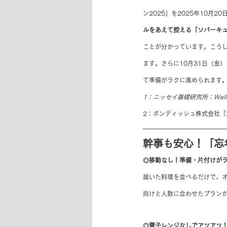
ン2025」を2025年10
ルをあえて控える「ソバーキ
ことが分かっています。こう
ます。さらに10月31日（金
て準備がラクに進められます
1：ニッセイ基礎研究所：Well-
2：ボンディッシュ株式会社「
幹事も安心！「忘
◎移動なし！準備・片付けが
届いた料理を並べるだけで、オ
向けと人数に合わせたプラン
◎電子レンジなしでアツアツ