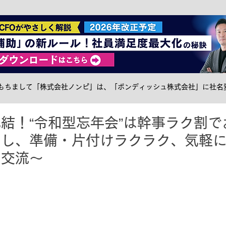
社食トピック
ケータリング
サステナブル
メ
日をもちまして「株式会社ノンピ」は、「ボンディッシュ株式会社」に社名
結！“令和型忘年会”は幹事ラク割で
なし、準備・片付けラクラク、気軽
内交流〜