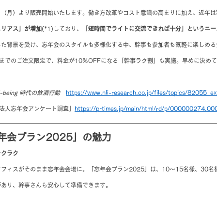
月20日（月）より販売開始いたします。働き方改革やコスト意識の高まりに加え、近年は
ュリアス」が増加
(*1)しており、
「短時間でライトに交流できれば十分」というニーズ
した背景を受け、忘年会のスタイルも多様化する中、幹事も参加者も気軽に楽しめる
）までのご注文限定で、料金が10％OFFになる「幹事ラク割」も実施。早めに決め
。
being 時代の飲酒行動　
https://www.nli-research.co.jp/files/topics/82055_e
法人忘年会アンケート調査」
https://prtimes.jp/main/html/rd/p/000000274.0
年会プラン2025」の魅力
ラクラク
フィスがそのまま忘年会会場に。「忘年会プラン2025」は、10～15名様、30名様
があり、幹事さんも安心して準備できます。
！