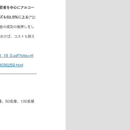
若者を中心にアルコー
も62.8％に上る
(*2)
会の成功の後押しをし
ておけば、コストも抑え
xt_18_0.pdf?site=nli
00036259.html
、50名様、100名様