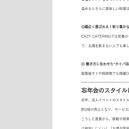
温めるとさらに美味しい料理
◎幅広く喜ばれる！彩り豊か
EAZY CATERINGで
で、お酒を飲まない人でも楽
◎ 働き方に合わせた“タイパ忘
就業後すぐや短時間でも開催O
忘年会のスタイル
近年、法人イベントのスタイ
約2倍の売上となり、サービ
こうした背景から、移動や拘束
は参加しにくい」「お酒が苦