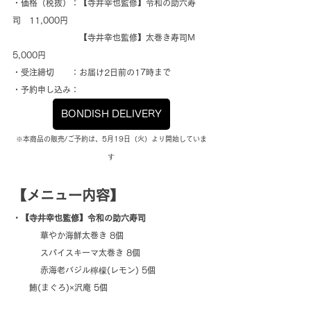
・価格（税抜）：【寺井幸也監修】令和の助六寿
司　11,000円
　　　　　　　　【寺井幸也監修】太巻き寿司M　
5,000円
・受注締切　　：お届け2日前の17時まで
・予約申し込み：
BONDISH DELIVERY
※本商品の販売/ご予約は、5月19日（火）より開始していま
す
【メニュー内容】
・【寺井幸也監修】令和の助六寿司
	華やか海鮮太巻き 8個
	スパイスキーマ太巻き 8個
	赤海老バジル檸檬(レモン) 5個
鮪(まぐろ)×沢庵 5個