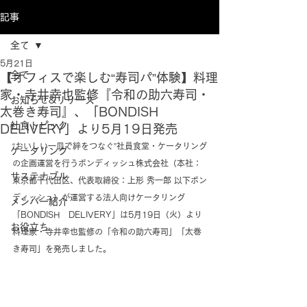
記事
全て
5月21日
全て
【オフィスで楽しむ“寿司パ”体験】料理
家・寺井幸也監修『令和の助六寿司・
お知らせ&リリース
太巻き寿司』、「BONDISH
社食トピック
DELIVERY」より5月19日発売
“おいしい一皿で絆をつなぐ”社員食堂・ケータリング
ケータリング
の企画運営を行うボンディッシュ株式会社（本社：
サステナブル
東京都千代田区、代表取締役：上形 秀一郎 以下ボン
ディッシュ）が運営する法人向けケータリング
メンバー紹介
「BONDISH　DELIVERY」は5月19日（火）より
お役立ち
料理家・寺井幸也監修の「令和の助六寿司」「太巻
き寿司」を発売しました。