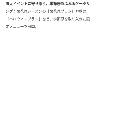
法人イベントに寄り添う、季節感あふれるケータリ
ング
：お花見シーズンの「お花見プラン」や秋の
「ハロウィンプラン」など、季節感を取り入れた限
定メニューを展開。
調査概要
※1:法人向けに実施した自社調査の詳細
調査方法　：アンケート方式
調査対象　：全国の20～60代正社員・男女
（N=29） ※年代・性別・婚姻状況均等割付
調査実施日：2024年12月9日
調査主体　：ボンディッシュ株式会社
※本リリース調査結果をご利用いただく際は、「ボンディッシ
ュ株式会社調べ」と明記ください