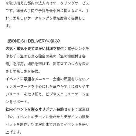
を取り揃えた都内の法人向けケータリングサービス
です。準備の手間や予算を最小限に抑えながら、手
軽に美味しいケータリングを満足度高く提供しま
す。
《BONDISH DELIVERYの強み》
火気・電気不要で温かい料理を提供
：電子レンジを
使わずに温められる独自開発の「温め機能付き容
器」を採用。場所を選ばず、出来立てのような温か
さと美味しさを提供。
イベントに最適なメニュー
：会話の邪魔をしないフ
ィンガーフードを中心にした華やかで手に取りやす
いメニューを取り揃え、ビジネスコミュニケーショ
ンをサポート。
社内イベントを彩るオリジナル装飾セット
：企業ロ
ゴや、イベントのテーマに合わせたデザインの装飾
セットを制作。空間演出まで含めてイベントを盛り
上げます。