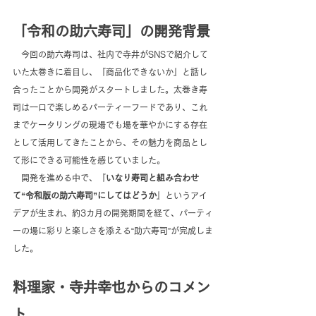
「令和の助六寿司」の開発背景
　今回の助六寿司は、社内で寺井がSNSで紹介して
いた太巻きに着目し、『商品化できないか』と話し
合ったことから開発がスタートしました。太巻き寿
司は一口で楽しめるパーティーフードであり、これ
までケータリングの現場でも場を華やかにする存在
として活用してきたことから、その魅力を商品とし
て形にできる可能性を感じていました。
　開発を進める中で、『
いなり寿司と組み合わせ
て“令和版の助六寿司”にしてはどうか
』というアイ
デアが生まれ、約3カ月の開発期間を経て、パーティ
ーの場に彩りと楽しさを添える“助六寿司”が完成しま
した。
料理家・寺井幸也からのコメン
ト