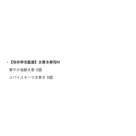
・【寺井幸也監修】太巻き寿司M
　華やか海鮮太巻 8個
　スパイスキーマ太巻き 8個