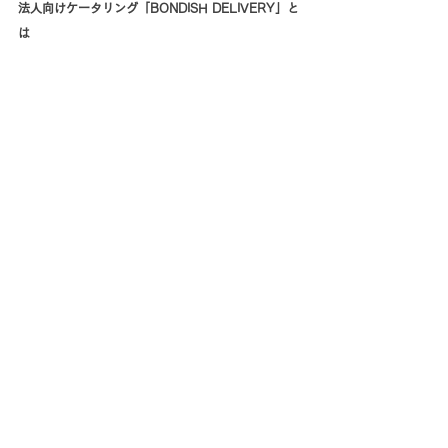
法人向けケータリング「BONDISH DELIVERY」と
は
「BONDISH DELIVERY」は、全40種類の商品
を取り揃えた都内の法人向けケータリングサービス
です。準備の手間や予算を最小限に抑えながら、手
軽に美味しいケータリングを満足度高く提供しま
す。
《BONDISH DELIVERYの強み》
火気・電気不要で温かい料理を提供
：電子レンジを
使わずに温められる独自開発の「温め機能付き容
器」を採用。場所を選ばず、出来立てのような温か
さと美味しさを提供。
イベントに最適なメニュー
：会話の邪魔をしないフ
ィンガーフードを中心にした華やかで手に取りやす
いメニューを取り揃え、ビジネスコミュニケーショ
ンをサポート。
社内イベントを彩るオリジナル装飾セット
：企業ロ