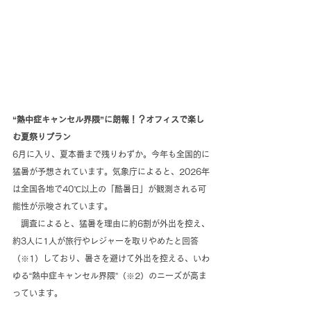
“熱中症キャンセル界隈”に朗報！？オフィスで楽し
む夏祭りプラン
6月に入り、夏本番まで残りわずか。今年も全国的に
猛暑が予想されています。気象庁によると、2026年
は全国各地で40℃以上の「酷暑日」が観測される可
能性が示唆されています。
　調査によると、猛暑を理由に約6割が外出を控え、
約3人に1人が旅行やレジャーを取りやめたと回答
（※1）しており、暑さを避けて外出を控える、いわ
ゆる“熱中症キャンセル界隈”（※2）のニーズが高ま
っています。