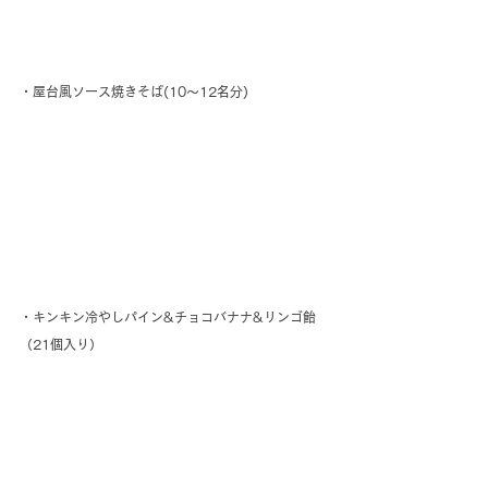
・屋台風ソース焼きそば(10～12名分)
・キンキン冷やしパイン&チョコバナナ&リンゴ飴
（21個入り）