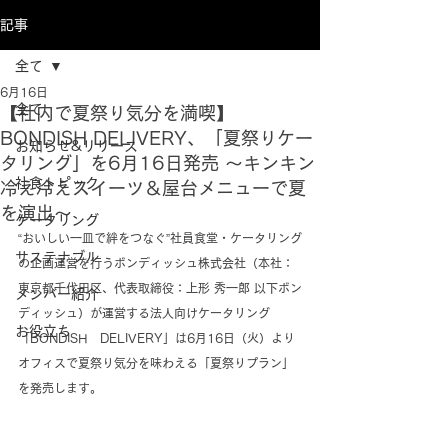
記事
全て
6月16日
全て
【社内で夏祭り気分を満喫】
BONDISH DELIVERY、「夏祭りケー
お知らせ&リリース
タリング」を6月16日発売 ～キンキン
社食トピック
冷え冷えスイーツ＆屋台メニューで夏
を演出～
ケータリング
“おいしい一皿で絆をつなぐ”社員食堂・ケータリング
サステナブル
の企画運営を行うボンディッシュ株式会社（本社：
東京都千代田区、代表取締役：上形 秀一郎 以下ボン
メンバー紹介
ディッシュ）が運営する法人向けケータリング
お役立ち
「BONDISH　DELIVERY」は6月16日（火）より
オフィスで夏祭り気分を味わえる「夏祭りプラン」
を発売します。