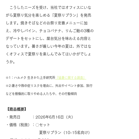
　こうしたニーズを受け、当社ではオフィスにいな
がら夏祭り気分を楽しめる「夏祭りプラン」を発売
します。焼きそばなどのお祭り定番メニューに加
え、冷やしパイン、チョコバナナ、りんご飴の3種の
デザートをセットにし、屋台気分を味わえる内容と
なっています。暑さが厳しい今年の夏は、外ではな
くオフィスで夏祭りを楽しんでみてはいかがでしょ
うか。
※1：ハルメク 生きかた上手研究所
「猛暑に関する調査」
※2:暑さや熱中症リスクを理由に、外出やイベント参加、旅行
などを積極的に取りやめる人たちや、その行動傾向
【商品概要】
・発売日　　　：2026年6月16日（火）
・価格（税抜）：〇セット
　　　　　　　　　夏祭りプラン（10-15名向け）