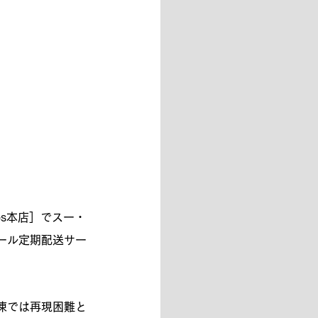
es本店］でスー・
ール定期配送サー
凍では再現困難と