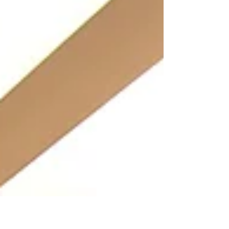
2021年7月13日
お知らせ&リリース
【Media】フジテレビ「Live News イット！」・日本テレ
ビ「news every.」でR.O.STAR豊洲フロント店の脱プラ
の取り組みについてご紹介いただきました