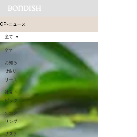
CP-ニュース
全て
全て
お知ら
せ&リ
リース
社食ト
ピック
ケータ
リング
サステ