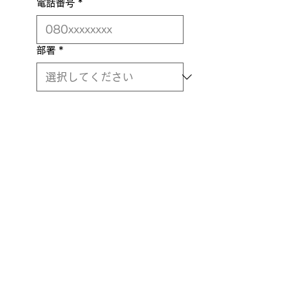
電話番号
*
部署
*
役職
*
ボンディッシュを知ったきっかけ
*
WEB検索の場合、どんなキーワ
ードで検索しましたか？
プライバシーポリシー
(個
人情報の取扱いについて)
に同意する
*