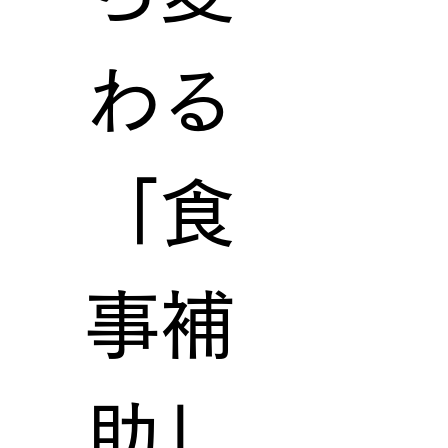
わる
「食
事補
助」