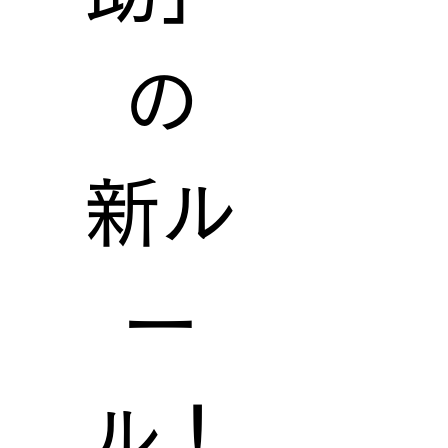
の
新ル
ー
ル！