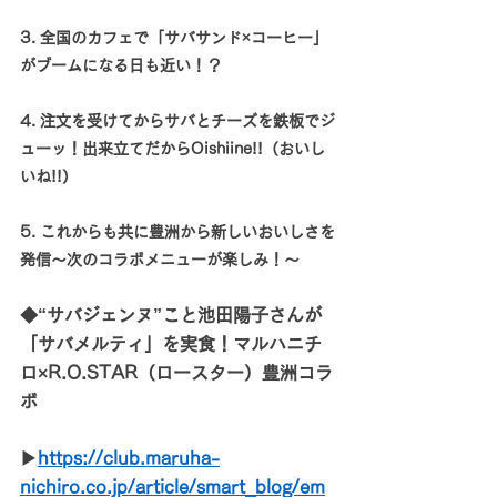
3. 全国のカフェで「サバサンド×コーヒー」
がブームになる日も近い！？
4. 注文を受けてからサバとチーズを鉄板でジ
ューッ！出来立てだからOishiine!!（おいし
いね!!）
5. これからも共に豊洲から新しいおいしさを
発信～次のコラボメニューが楽しみ！～
◆“サバジェンヌ”こと池田陽子さんが
「サバメルティ」を実食！マルハニチ
ロ×R.O.STAR（ロースター）豊洲コラ
ボ
▶
https://
club.maruha-
nichiro.co.jp/article/smart_blog/em