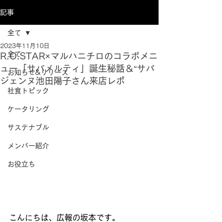
記事
全て
2023年11月10日
全て
R.O.STAR×マルハニチロのコラボメニ
ュー「サバメルティ」誕生秘話＆“サバ
お知らせ&リリース
ジェンヌ池田陽子さん来店レポ
社食トピック
ケータリング
サステナブル
メンバー紹介
お役立ち
こんにちは、広報の坂本です。