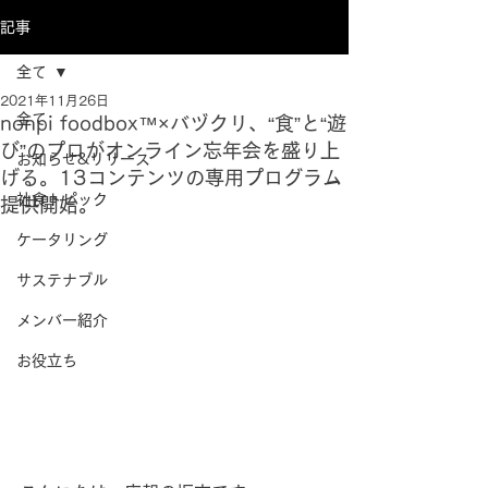
記事
全て
2021年11月26日
全て
nonpi foodbox™×バヅクリ、“食”と“遊
び”のプロがオンライン忘年会を盛り上
お知らせ&リリース
げる。13コンテンツの専用プログラム
社食トピック
提供開始。
ケータリング
サステナブル
メンバー紹介
お役立ち