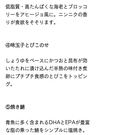
低脂質・高たんぱくな海老とブロッコ
リーをアヒージョ風に。ニンニクの香
りが食欲をそそります。
④味玉子とびこのせ
しょうゆをベースにかつおと昆布が効
いたたれに漬け込んだ半熟の味付き煮
卵にプチプチ食感のとびこをトッピン
グ。
⑤焼き鯖
青魚に多く含まれるDHAとEPAが豊富
な脂の乗った鯖をシンプルに塩焼き。