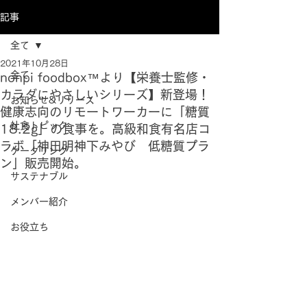
記事
全て
2021年10月28日
全て
nonpi foodbox™より【栄養士監修・
カラダにやさしいシリーズ】新登場！
お知らせ&リリース
健康志向のリモートワーカーに「糖質
社食トピック
18.2g」の食事を。高級和食有名店コ
ラボ「神田明神下みやび 低糖質プラ
ケータリング
ン」販売開始。
サステナブル
メンバー紹介
お役立ち