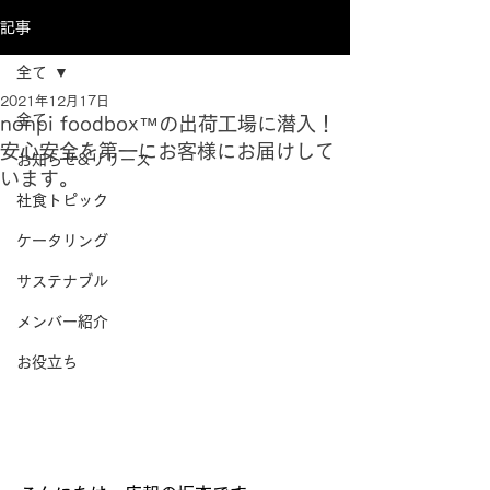
記事
全て
2021年12月17日
全て
nonpi foodbox™の出荷工場に潜入！
安心安全を第一にお客様にお届けして
お知らせ&リリース
います。
社食トピック
ケータリング
サステナブル
メンバー紹介
お役立ち