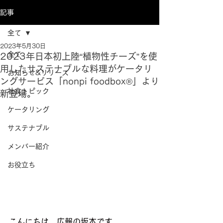
記事
全て
2023年5月30日
全て
2023年日本初上陸“植物性チーズ”を使
用したサステナブルな料理がケータリ
お知らせ&リリース
ングサービス「nonpi foodbox®」より
社食トピック
新登場。
ケータリング
サステナブル
メンバー紹介
お役立ち
こんにちは、広報の坂本です。