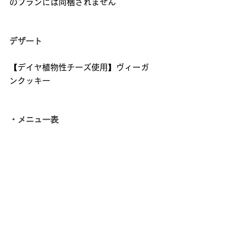
のプランには同梱されません
デザート
【デイヤ植物性チーズ使用】ヴィーガ
ンクッキー
・メニュー表
・選べるドリンク（2本）
※3,850円（税込/送料込）のプランは
選べるドリンク（1本）です
〈アレルギー情報〉