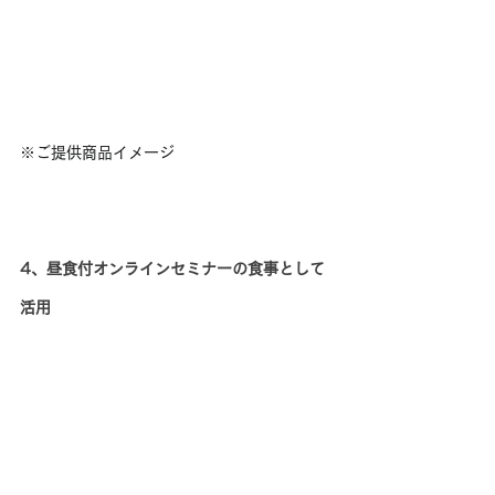
※ご提供商品イメージ
4、昼食付オンラインセミナーの食事として
活用
ランチタイムに社内向けオンラインセ
ミナーを開催している企業様では、参
加者へ向けて毎回会社から食事提供を
しています。