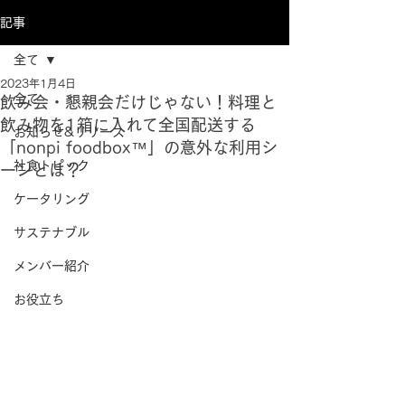
記事
全て
2023年1月4日
全て
飲み会・懇親会だけじゃない！料理と
飲み物を1箱に入れて全国配送する
お知らせ&リリース
「nonpi foodbox™」の意外な利用シ
社食トピック
ーンとは？
ケータリング
サステナブル
メンバー紹介
お役立ち