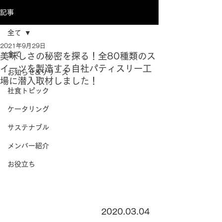
記事
全て
2021年9月29日
全て
美味しさの秘密を探る！全80種類のス
イーツを製造する自社パティスリー工
お知らせ&リリース
場に潜入取材しました！
社食トピック
ケータリング
サステナブル
メンバー紹介
お役立ち
2020.03.04