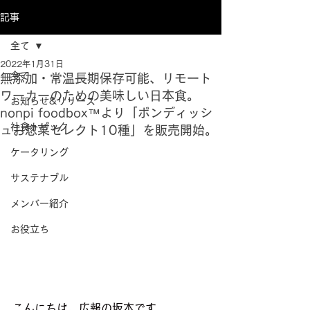
記事
全て
2022年1月31日
全て
無添加・常温長期保存可能、リモート
ワーカーのための美味しい日本食。
お知らせ&リリース
nonpi foodbox™より「ボンディッシ
社食トピック
ュお惣菜セレクト10種」を販売開始。
ケータリング
サステナブル
メンバー紹介
お役立ち
こんにちは。広報の坂本です。