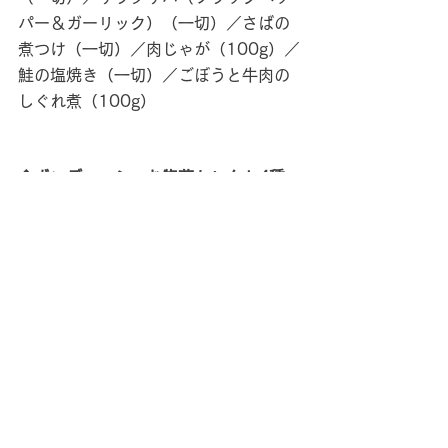
パー＆ガーリック）（一切）／さばの
煮つけ（一切）／肉じゃが（100g）／
鮭の塩焼き（一切）／ごぼうと牛肉の
しぐれ煮（100g）
◆ボンディッシュお惣菜セレクト4種
国産鶏サラダチキン（プレーン）
（100g）／牛すじこん煮（100g）／
肉じゃが（100g）／鮭の塩焼き（一
切）
※内容が変更になる場合がございま
す。随時販売サイトでご確認くださ
い。