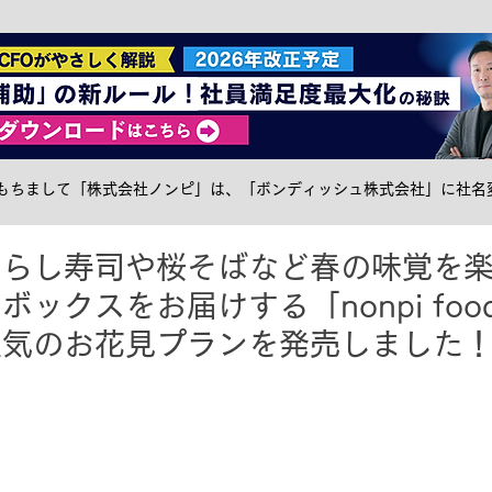
社食トピック
ケータリング
サステナブル
メ
日をもちまして「株式会社ノンピ」は、「ボンディッシュ株式会社」に社名
ちらし寿司や桜そばなど春の味覚を
ックスをお届けする「nonpi food
人気のお花見プランを発売しました