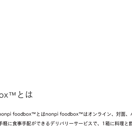
dbox™とは
とはnonpi foodbox™とはnonpi foodbox™はオンライン、
手軽に食事手配ができるデリバリーサービスで、1箱に料理と