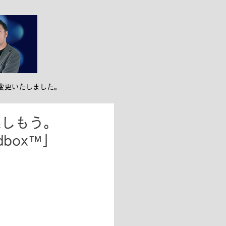
ンバー紹介
お役立ち
変更いたしました。
楽しもう。
box™」
！