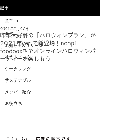
記事
全て
2021年9月27日
全て
昨年大好評の「ハロウィンプラン」が
2021年ver.で新登場！nonpi
お知らせ&リリース
foodbox™でオンラインハロウィンパ
社食トピック
ーティーを楽しもう
ケータリング
サステナブル
メンバー紹介
お役立ち
こんにちは、広報の坂本です。